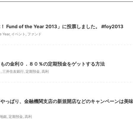
nd of the Year 2013」に投票しました。 #foy2013
e Year
,
イベント
,
ファンド
月もの金利０．８０％の定期預金をゲットする方法
ト
,
三井住友銀行
,
定期預金
,
高利
。やっぱり、金融機関支店の新規開店などのキャンペーンは美
地銀
,
定期預金
,
高利