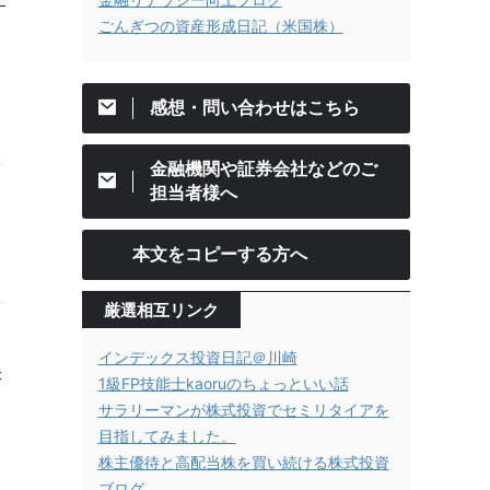
ごんぎつの資産形成日記（米国株）
感想・問い合わせはこちら
金融機関や証券会社などのご
担当者様へ
本文をコピーする方へ
厳選相互リンク
インデックス投資日記＠川崎
味
1級FP技能士kaoruのちょっといい話
サラリーマンが株式投資でセミリタイアを
目指してみました。
株主優待と高配当株を買い続ける株式投資
ブログ