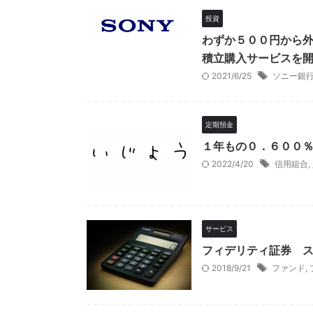
投資
わずか５００円から
積立購入サービスを
2021/6/25
ソニー銀
定期預金
１年もの０．６００
2022/4/20
信用組合
,
サービス
フィデリティ証券 
2018/9/21
ファンド
,