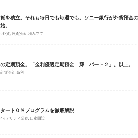
外貨を積立。それも毎日でも毎週でも。ソニー銀行が外貨預金
開始。
行
,
外貨
,
外貨預金
,
積み立て
％の定期預金。「金利優遇定期預金 輝 パート２」。以上。
定期預金
,
高利
スタート０％プログラムを徹底解説
フィデリティ証券
,
口座開設