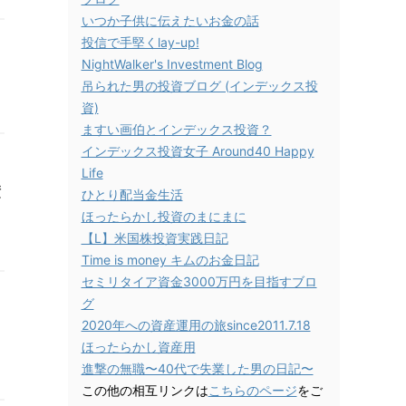
いつか子供に伝えたいお金の話
投信で手堅くlay-up!
NightWalker's Investment Blog
吊られた男の投資ブログ (インデックス投
資)
ますい画伯とインデックス投資？
インデックス投資女子 Around40 Happy
Life
債
ひとり配当金生活
ほったらかし投資のまにまに
【L】米国株投資実践日記
Time is money キムのお金日記
セミリタイア資金3000万円を目指すブロ
グ
2020年への資産運用の旅since2011.7.18
ほったらかし資産用
進撃の無職〜40代で失業した男の日記〜
この他の相互リンクは
こちらのページ
をご