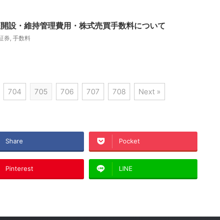
座開設・維持管理費用・株式売買手数料について
証券
,
手数料
704
705
706
707
708
Next »
Share
Pocket
Pinterest
LINE