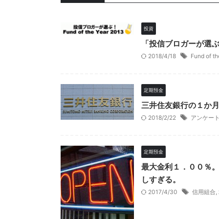
投資
「投信ブロガーが選ぶ！ Fu
2018/4/18
Fund of th
定期預金
三井住友銀行の１か
2018/2/22
アンケー
定期預金
最大金利１．００％
しすぎる。
2017/4/30
信用組合
,