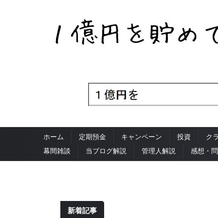
ホーム
定期預金
キャンペーン
投資
ク
幕間雑談
当ブログ解説
管理人解説
感想・問
新着記事