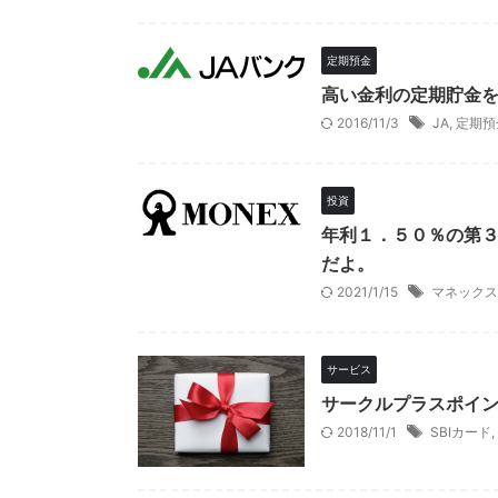
定期預金
高い金利の定期貯金
2016/11/3
JA
,
定期預
投資
年利１．５０％の第
だよ。
2021/1/15
マネックス
サービス
サークルプラスポイ
2018/11/1
SBIカード
,