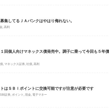
を募集してるＪＡバンクはやはり侮れない。
金
,
高利
３１回個人向けマネックス債発売中。調子に乗って今回も５年
債
,
マネックス証券
,
社債
,
高利
ントはＳＢＩポイントに交換可能ですが注意が必要です
SBI証券
,
ポイント
,
現金
,
電子マネー