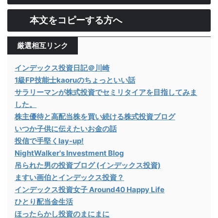
本文をコピーする方へ
厳選相互リンク
インデックス投資日記＠川崎
1級FP技能士kaoruのちょっといい話
サラリーマンが株式投資でセミリタイアを目指してみま
した。
株主優待と高配当株を買い続ける株式投資ブログ
いつか子供に伝えたいお金の話
投信で手堅くlay-up!
NightWalker's Investment Blog
吊られた男の投資ブログ (インデックス投資)
ますい画伯とインデックス投資？
インデックス投資女子 Around40 Happy Life
ひとり配当金生活
ほったらかし投資のまにまに