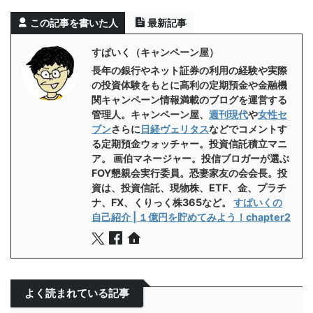
この記事を書いた人
最新記事
すぱいく（キャンペーン屋）
長年の銀行やネット証券の利用の経験や実際
の投資体験をもとに高利の定期預金や金融機
関キャンペーン情報満載のブログを運営する
管理人。キャンペーン屋、
週刊現代
や
女性セ
ブン
さらに
日経ヴェリタス
などでコメントす
る定期預金ウォッチャー。投資信託積立マニ
ア。 画伯マネージャー。投信ブロガーが選ぶ
FOY懇親会実行委員。恐妻家友の会会長。投
資は、投資信託、現物株、ETF、金、プラチ
ナ、FX、くりっく株365など。
すぱいくの
自己紹介 | １億円を貯めてみよう！chapter2
よく読まれている記事