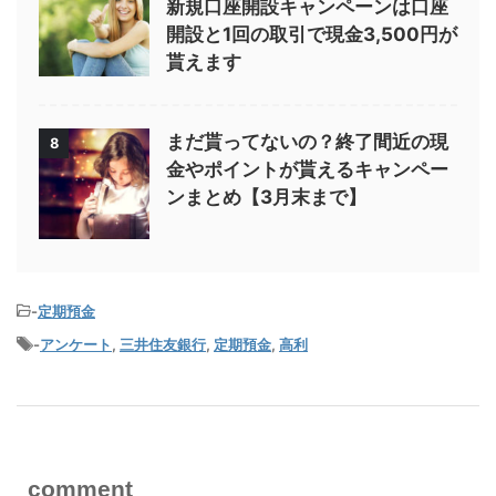
新規口座開設キャンペーンは口座
開設と1回の取引で現金3,500円が
貰えます
まだ貰ってないの？終了間近の現
8
金やポイントが貰えるキャンペー
ンまとめ【3月末まで】
-
定期預金
-
アンケート
,
三井住友銀行
,
定期預金
,
高利
comment