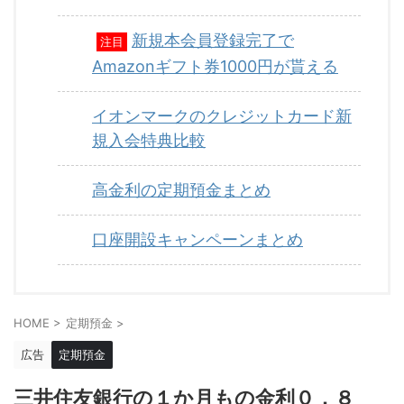
新規本会員登録完了で
注目
Amazonギフト券1000円が貰える
イオンマークのクレジットカード新
規入会特典比較
高金利の定期預金まとめ
口座開設キャンペーンまとめ
HOME
>
定期預金
>
広告
定期預金
三井住友銀行の１か月もの金利０．８