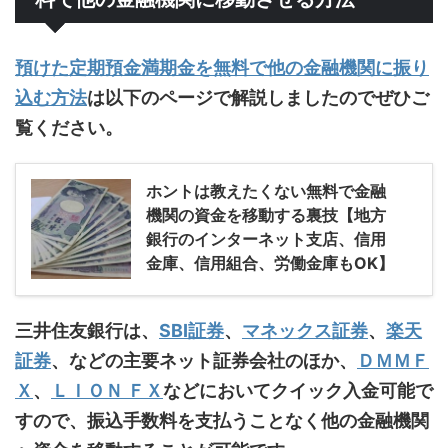
預けた定期預金満期金を無料で他の金融機関に振り
込む方法
は以下のページで解説しましたのでぜひご
覧ください。
ホントは教えたくない無料で金融
機関の資金を移動する裏技【地方
銀行のインターネット支店、信用
金庫、信用組合、労働金庫もOK】
三井住友銀行は、
SBI証券
、
マネックス証券
、
楽天
証券
、などの主要ネット証券会社のほか、
ＤＭＭＦ
Ｘ
、
ＬＩＯＮ ＦＸ
などにおいてクイック入金可能で
すので、振込手数料を支払うことなく他の金融機関