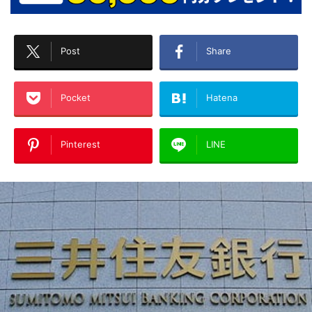
Post
Share
Pocket
Hatena
Pinterest
LINE