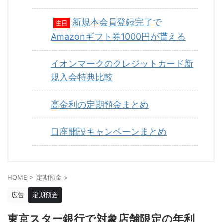
新規本会員登録完了で
注目
Amazonギフト券1000円が貰える
イオンマークのクレジットカード新
規入会特典比較
高金利の定期預金まとめ
口座開設キャンペーンまとめ
HOME
>
定期預金
>
広告
定期預金
東京スター銀行で対象店舗限定の年利