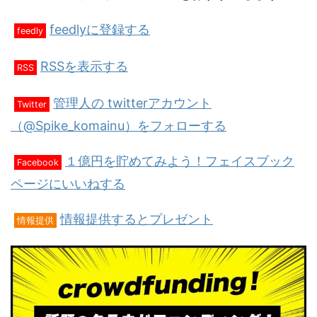
feedlyに登録する
feedly
RSSを表示する
RSS
管理人の twitterアカウント
Twitter
（@Spike_komainu）をフォローする
１億円を貯めてみよう！フェイスブック
Facebook
ページにいいねする
情報提供するとプレゼント
情報提供