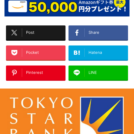
Post
Share
Pocket
Hatena
Pinterest
LINE