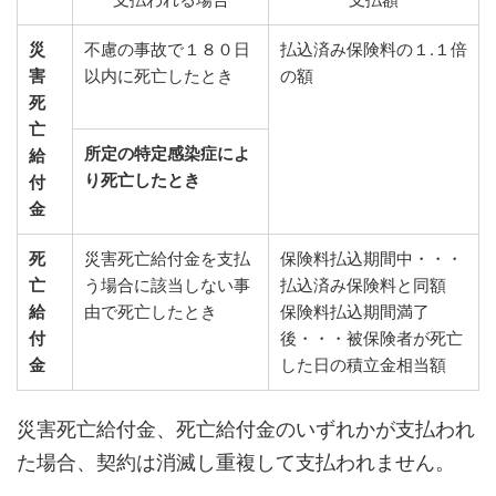
災
不慮の事故で１８０日
払込済み保険料の１.１倍
害
以内に死亡したとき
の額
死
亡
所定の特定感染症によ
給
り死亡したとき
付
金
死
災害死亡給付金を支払
保険料払込期間中・・・
亡
う場合に該当しない事
払込済み保険料と同額
給
由で死亡したとき
保険料払込期間満了
付
後・・・被保険者が死亡
金
した日の積立金相当額
災害死亡給付金、死亡給付金のいずれかが支払われ
た場合、契約は消滅し重複して支払われません。