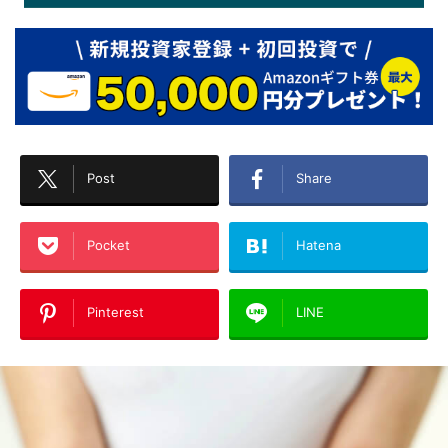
Post
Share
Pocket
Hatena
Pinterest
LINE