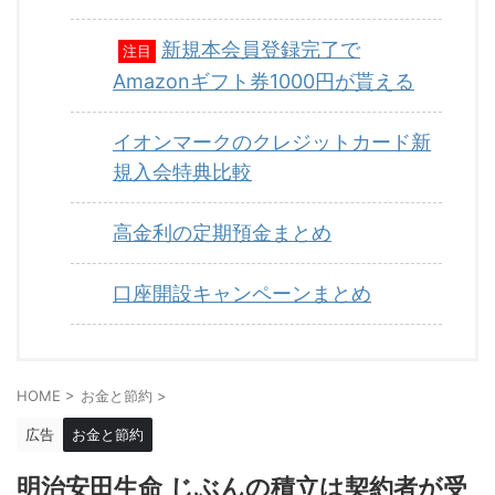
新規本会員登録完了で
注目
Amazonギフト券1000円が貰える
イオンマークのクレジットカード新
規入会特典比較
高金利の定期預金まとめ
口座開設キャンペーンまとめ
HOME
>
お金と節約
>
広告
お金と節約
明治安田生命 じぶんの積立は契約者が受