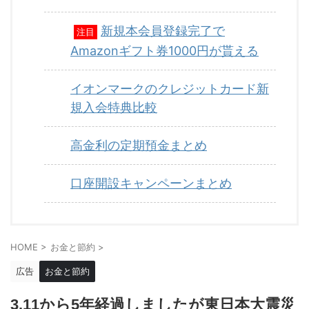
新規本会員登録完了で
注目
Amazonギフト券1000円が貰える
イオンマークのクレジットカード新
規入会特典比較
高金利の定期預金まとめ
口座開設キャンペーンまとめ
HOME
>
お金と節約
>
広告
お金と節約
3.11から5年経過しましたが東日本大震災