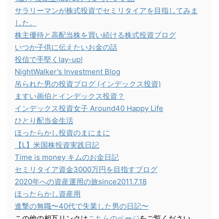
サラリーマンが株式投資でセミリタイアを目指してみま
した。
株主優待と高配当株を買い続ける株式投資ブログ
いつか子供に伝えたいお金の話
投信で手堅くlay-up!
NightWalker's Investment Blog
吊られた男の投資ブログ (インデックス投資)
ますい画伯とインデックス投資？
インデックス投資女子 Around40 Happy Life
ひとり配当金生活
ほったらかし投資のまにまに
【L】米国株投資実践日記
Time is money キムのお金日記
セミリタイア資金3000万円を目指すブログ
2020年への資産運用の旅since2011.7.18
ほったらかし資産用
進撃の無職〜40代で失業した男の日記〜
この他の相互リンクは
こちらのページ
をご覧ください