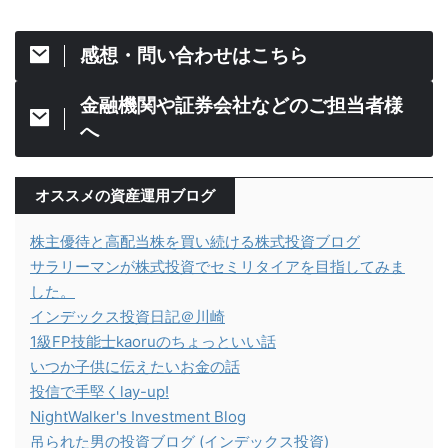
感想・問い合わせはこちら
金融機関や証券会社などのご担当者様
へ
オススメの資産運用ブログ
株主優待と高配当株を買い続ける株式投資ブログ
サラリーマンが株式投資でセミリタイアを目指してみま
した。
インデックス投資日記＠川崎
1級FP技能士kaoruのちょっといい話
いつか子供に伝えたいお金の話
投信で手堅くlay-up!
NightWalker's Investment Blog
吊られた男の投資ブログ (インデックス投資)