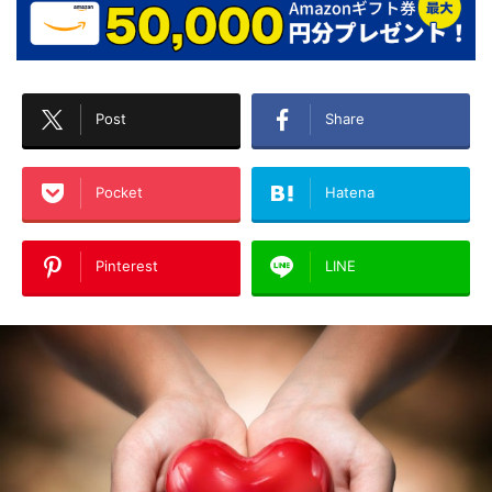
Post
Share
Pocket
Hatena
Pinterest
LINE