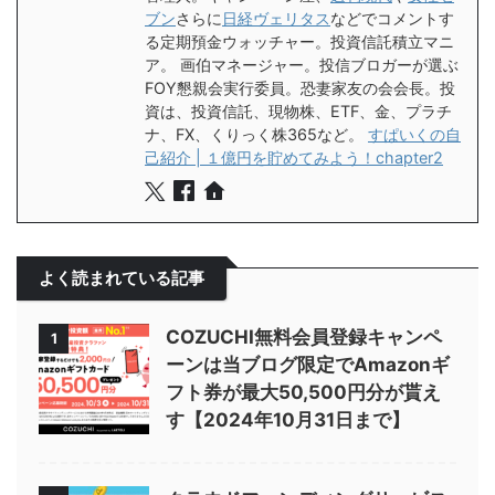
ブン
さらに
日経ヴェリタス
などでコメントす
る定期預金ウォッチャー。投資信託積立マニ
ア。 画伯マネージャー。投信ブロガーが選ぶ
FOY懇親会実行委員。恐妻家友の会会長。投
資は、投資信託、現物株、ETF、金、プラチ
ナ、FX、くりっく株365など。
すぱいくの自
己紹介 | １億円を貯めてみよう！chapter2
よく読まれている記事
COZUCHI無料会員登録キャンペ
1
ーンは当ブログ限定でAmazonギ
フト券が最大50,500円分が貰え
す【2024年10月31日まで】