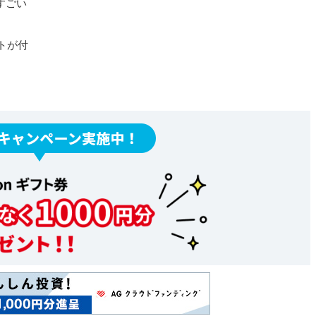
すごい
トが付