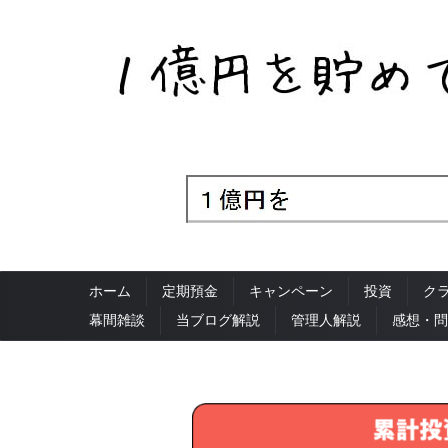
ホーム
定期預金
キャンペーン
投資
ク
幕間雑談
当ブログ解説
管理人解説
感想・問