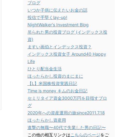
ブログ
いつか子供に伝えたいお金の話
投信で手堅くlay-up!
NightWalker's Investment Blog
吊られた男の投資ブログ (インデックス投
資)
ますい画伯とインデックス投資？
インデックス投資女子 Around40 Happy
Life
ひとり配当金生活
ほったらかし投資のまにまに
【L】米国株投資実践日記
Time is money キムのお金日記
セミリタイア資金3000万円を目指すブロ
グ
2020年への資産運用の旅since2011.7.18
ほったらかし資産用
進撃の無職〜40代で失業した男の日記〜
この他の相互リンクは
こちらのページ
をご