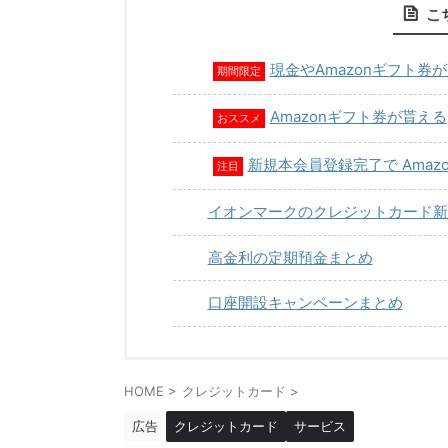
こ
現金やAmazonギフト券
期間限定
Amazonギフト券が貰える
おススメ
新規本会員登録完了で Amaz
注目
イオンマークのクレジットカード新
高金利の定期預金まとめ
口座開設キャンペーンまとめ
HOME
>
クレジットカード
>
広告
クレジットカード
サービス