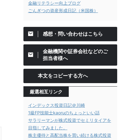
金融リテラシー向上ブログ
ごんぎつの資産形成日記（米国株）
感想・問い合わせはこちら
金融機関や証券会社などのご
担当者様へ
本文をコピーする方へ
厳選相互リンク
インデックス投資日記＠川崎
1級FP技能士kaoruのちょっといい話
サラリーマンが株式投資でセミリタイアを
目指してみました。
株主優待と高配当株を買い続ける株式投資