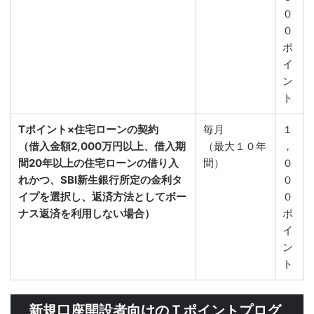
０
０
ポ
イ
ン
ト
Tポイント×住宅ローンの契約
毎月
１
（借入金額2,000万円以上、借入期
（最大１０年
，
間20年以上の住宅ローンの借り入
間）
０
れかつ、SBI新生銀行所定の金利タ
０
イプを選択し、返済方法としてボー
０
ナス返済を利用しない場合）
ポ
イ
ン
ト
新規口座開設者向けのＴポイントプログ