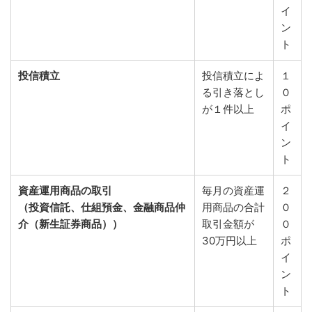
イ
ン
ト
投信積立
投信積立によ
１
る引き落とし
０
が１件以上
ポ
イ
ン
ト
資産運用商品の取引
毎月の資産運
２
（投資信託、仕組預金、金融商品仲
用商品の合計
０
介（新生証券商品））
取引金額が
０
30万円以上
ポ
イ
ン
ト