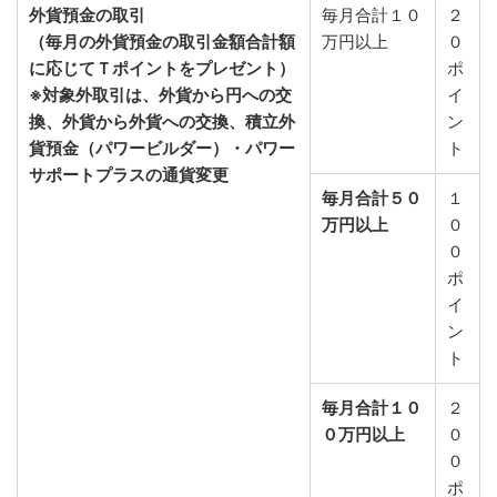
外貨預金の取引
毎月合計１０
２
（毎月の外貨預金の取引金額合計額
万円以上
０
に応じてＴポイントをプレゼント）
ポ
※対象外取引は、外貨から円への交
イ
換、外貨から外貨への交換、積立外
ン
貨預金（パワービルダー）・パワー
ト
サポートプラスの通貨変更
毎月合計５０
１
万円以上
０
０
ポ
イ
ン
ト
毎月合計１０
２
０万円以上
０
０
ポ