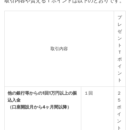
取引内容や貰えるＴポイントは以下のとおりです。
プ
レ
ゼ
ン
ト
取引内容
Ｔ
ポ
イ
ン
ト
他の銀行等からの1回1万円以上の振
１回
２
込入金
５
（口座開設月から4ヶ月間以降）
ポ
イ
ン
ト