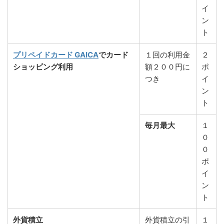
イ
ン
ト
プリペイドカード GAICA
でカード
１回の利用金
２
ショッピング利用
額２００円に
ポ
つき
イ
ン
ト
毎月最大
１
０
０
ポ
イ
ン
ト
外貨積立
外貨積立の引
１