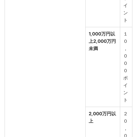
イ
ン
ト
1,000万円以
１
上2,000万円
０
未満
，
０
０
０
ポ
イ
ン
ト
2,000万円以
２
上
０
，
０