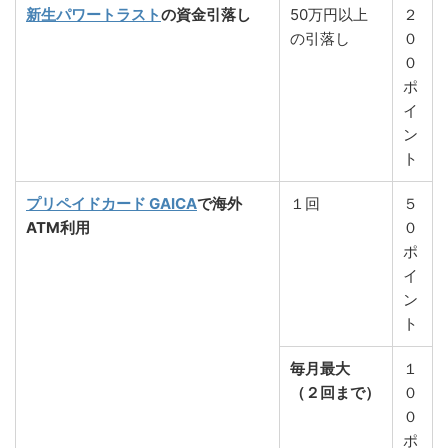
新生パワートラスト
の資金引落し
50万円以上
２
の引落し
０
０
ポ
イ
ン
ト
プリペイドカード GAICA
で海外
１回
５
ATM利用
０
ポ
イ
ン
ト
毎月最大
１
（２回まで）
０
０
ポ