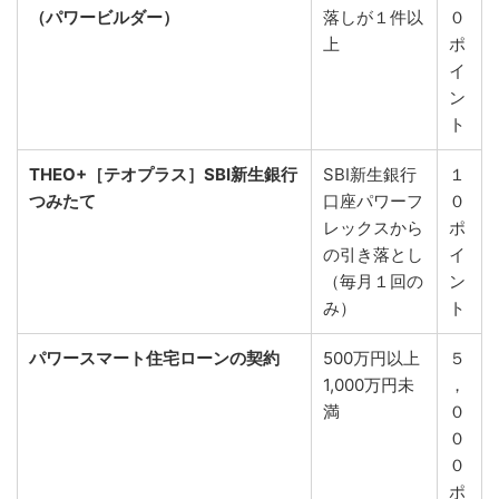
（パワービルダー）
落しが１件以
０
上
ポ
イ
ン
ト
THEO+［テオプラス］SBI新生銀行
SBI新生銀行
１
つみたて
口座パワーフ
０
レックスから
ポ
の引き落とし
イ
（毎月１回の
ン
み）
ト
パワースマート住宅ローンの契約
500万円以上
５
1,000万円未
，
満
０
０
０
ポ