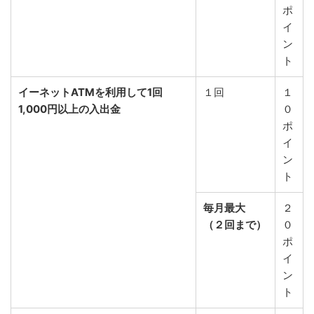
ポ
イ
ン
ト
イーネットATMを利用して1回
１回
１
1,000円以上の入出金
０
ポ
イ
ン
ト
毎月最大
２
（２回まで）
０
ポ
イ
ン
ト