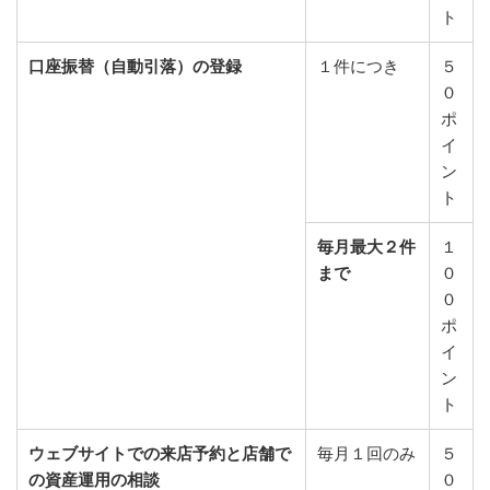
ト
口座振替（自動引落）の登録
１件につき
５
０
ポ
イ
ン
ト
毎月最大２件
１
まで
０
０
ポ
イ
ン
ト
ウェブサイトでの来店予約と店舗で
毎月１回のみ
５
の資産運用の相談
０