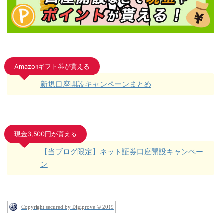
Amazonギフト券が貰える
新規口座開設キャンペーンまとめ
現金3,500円が貰える
【当ブログ限定】ネット証券口座開設キャンペー
ン
Copyright secured by Digiprove © 2019