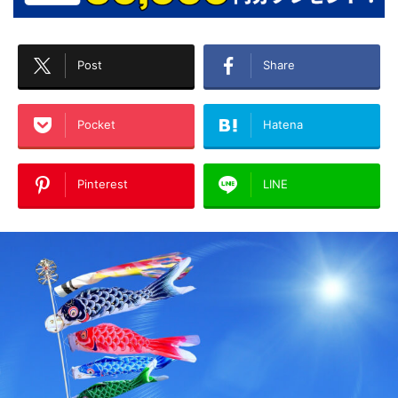
Post
Share
Pocket
Hatena
Pinterest
LINE