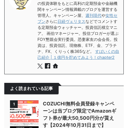
の投資体験をもとに高利の定期預金や金融機
関キャンペーン情報満載のブログを運営する
管理人。キャンペーン屋、
週刊現代
や
女性セ
ブン
さらに
日経ヴェリタス
などでコメントす
る定期預金ウォッチャー。投資信託積立マニ
ア。 画伯マネージャー。投信ブロガーが選ぶ
FOY懇親会実行委員。恐妻家友の会会長。投
資は、投資信託、現物株、ETF、金、プラチ
ナ、FX、くりっく株365など。
すぱいくの自
己紹介 | １億円を貯めてみよう！chapter2
よく読まれている記事
COZUCHI無料会員登録キャンペ
1
ーンは当ブログ限定でAmazonギ
フト券が最大50,500円分が貰え
す【2024年10月31日まで】