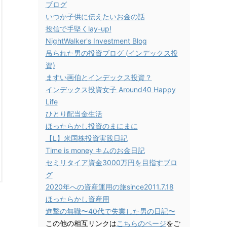
ブログ
いつか子供に伝えたいお金の話
投信で手堅くlay-up!
NightWalker's Investment Blog
吊られた男の投資ブログ (インデックス投
資)
ますい画伯とインデックス投資？
インデックス投資女子 Around40 Happy
Life
ひとり配当金生活
ほったらかし投資のまにまに
【L】米国株投資実践日記
Time is money キムのお金日記
セミリタイア資金3000万円を目指すブロ
グ
2020年への資産運用の旅since2011.7.18
ほったらかし資産用
進撃の無職〜40代で失業した男の日記〜
この他の相互リンクは
こちらのページ
をご