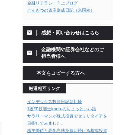
金融リテラシー向上ブログ
ごんぎつの資産形成日記（米国株）
感想・問い合わせはこちら
金融機関や証券会社などのご
担当者様へ
本文をコピーする方へ
厳選相互リンク
インデックス投資日記＠川崎
1級FP技能士kaoruのちょっといい話
サラリーマンが株式投資でセミリタイアを
目指してみました。
株主優待と高配当株を買い続ける株式投資