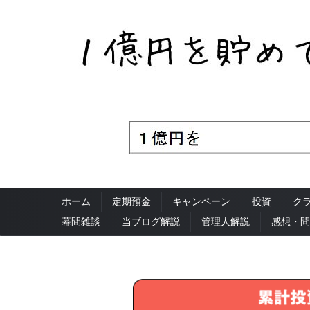
ホーム
定期預金
キャンペーン
投資
ク
幕間雑談
当ブログ解説
管理人解説
感想・問