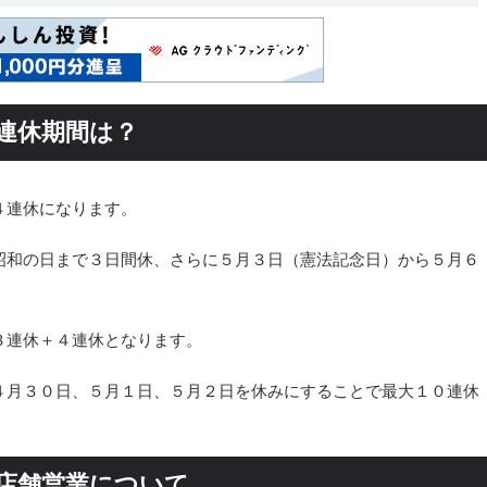
の連休期間は？
４連休になります。
昭和の日まで３日間休、さらに５月３日（憲法記念日）から５月６
。
３連休＋４連休となります。
４月３０日、５月１日、５月２日を休みにすることで最大１０連休
の店舗営業について