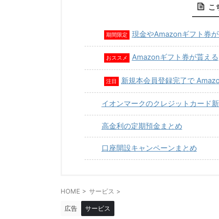
こ
現金やAmazonギフト券
期間限定
Amazonギフト券が貰える
おススメ
新規本会員登録完了で Amaz
注目
イオンマークのクレジットカード新
高金利の定期預金まとめ
口座開設キャンペーンまとめ
HOME
>
サービス
>
広告
サービス