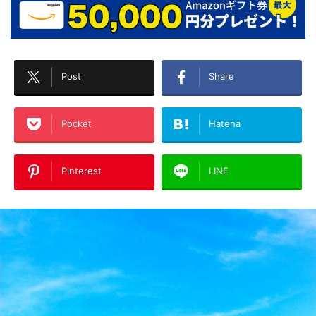
Post
Share
Pocket
Hatena
Pinterest
LINE