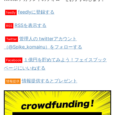
feedlyに登録する
feedly
RSSを表示する
RSS
管理人の twitterアカウント
Twitter
（@Spike_komainu）をフォローする
１億円を貯めてみよう！フェイスブック
Facebook
ページにいいねする
情報提供するとプレゼント
情報提供