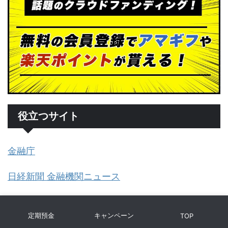
役立つサイト
金融庁
日経新聞 金融機関ニュース
日本銀行 Bank of Japan
定期預金
キャンペーン
TOP
相互リンク