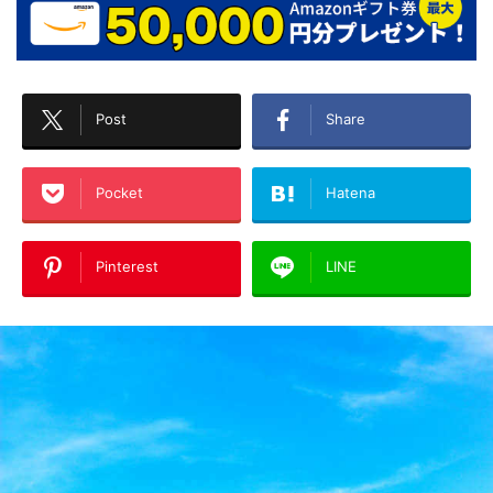
Post
Share
Pocket
Hatena
Pinterest
LINE