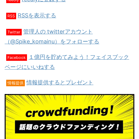
RSSを表示する
RSS
管理人の twitterアカウント
Twitter
（@Spike_komainu）をフォローする
１億円を貯めてみよう！フェイスブック
Facebook
ページにいいねする
情報提供するとプレゼント
情報提供