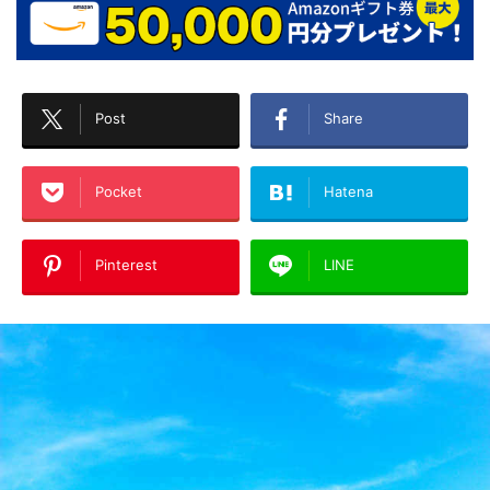
Post
Share
Pocket
Hatena
Pinterest
LINE