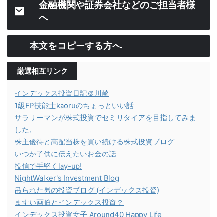
金融機関や証券会社などのご担当者様
へ
本文をコピーする方へ
厳選相互リンク
インデックス投資日記＠川崎
1級FP技能士kaoruのちょっといい話
サラリーマンが株式投資でセミリタイアを目指してみま
した。
株主優待と高配当株を買い続ける株式投資ブログ
いつか子供に伝えたいお金の話
投信で手堅くlay-up!
NightWalker's Investment Blog
吊られた男の投資ブログ (インデックス投資)
ますい画伯とインデックス投資？
インデックス投資女子 Around40 Happy Life