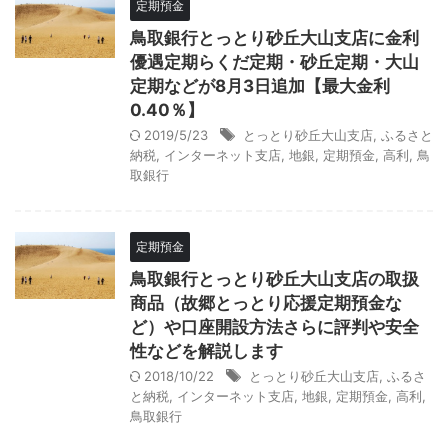
定期預金
鳥取銀行とっとり砂丘大山支店に金利
優遇定期らくだ定期・砂丘定期・大山
定期などが8月3日追加【最大金利
0.40％】
2019/5/23
とっとり砂丘大山支店
,
ふるさと
納税
,
インターネット支店
,
地銀
,
定期預金
,
高利
,
鳥
取銀行
定期預金
鳥取銀行とっとり砂丘大山支店の取扱
商品（故郷とっとり応援定期預金な
ど）や口座開設方法さらに評判や安全
性などを解説します
2018/10/22
とっとり砂丘大山支店
,
ふるさ
と納税
,
インターネット支店
,
地銀
,
定期預金
,
高利
,
鳥取銀行