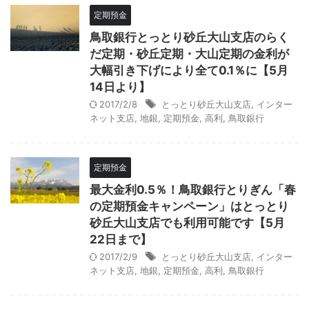
定期預金
鳥取銀行とっとり砂丘大山支店のらく
だ定期・砂丘定期・大山定期の金利が
大幅引き下げにより全て0.1％に【5月
14日より】
2017/2/8
とっとり砂丘大山支店
,
インター
ネット支店
,
地銀
,
定期預金
,
高利
,
鳥取銀行
定期預金
最大金利0.5％！鳥取銀行とりぎん「春
の定期預金キャンペーン」はとっとり
砂丘大山支店でも利用可能です【5月
22日まで】
2017/2/9
とっとり砂丘大山支店
,
インター
ネット支店
,
地銀
,
定期預金
,
高利
,
鳥取銀行