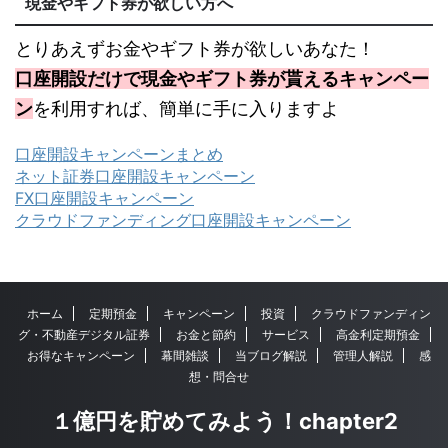
現金やギフト券が欲しい方へ
とりあえずお金やギフト券が欲しいあなた！
口座開設だけで現金やギフト券が貰えるキャンペー
ン
を利用すれば、簡単に手に入りますよ
口座開設キャンペーンまとめ
ネット証券口座開設キャンペーン
FX口座開設キャンペーン
クラウドファンディング口座開設キャンペーン
ホーム
定期預金
キャンペーン
投資
クラウドファンディン
グ・不動産デジタル証券
お金と節約
サービス
高金利定期預金
お得なキャンペーン
幕間雑談
当ブログ解説
管理人解説
感
想・問合せ
１億円を貯めてみよう！chapter2