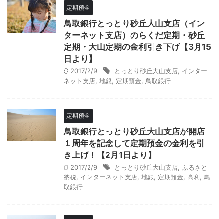
定期預金
鳥取銀行とっとり砂丘大山支店（イン
ターネット支店）のらくだ定期・砂丘
定期・大山定期の金利引き下げ【3月15
日より】
2017/2/9
とっとり砂丘大山支店
,
インター
ネット支店
,
地銀
,
定期預金
,
鳥取銀行
定期預金
鳥取銀行とっとり砂丘大山支店が開店
１周年を記念して定期預金の金利を引
き上げ！【2月1日より】
2017/2/9
とっとり砂丘大山支店
,
ふるさと
納税
,
インターネット支店
,
地銀
,
定期預金
,
高利
,
鳥
取銀行