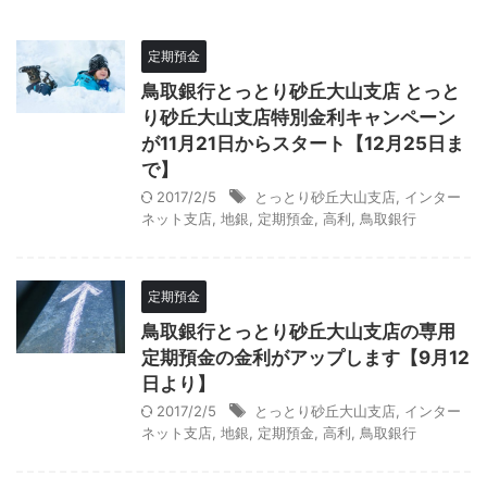
定期預金
鳥取銀行とっとり砂丘大山支店 とっと
り砂丘大山支店特別金利キャンペーン
が11月21日からスタート【12月25日ま
で】
2017/2/5
とっとり砂丘大山支店
,
インター
ネット支店
,
地銀
,
定期預金
,
高利
,
鳥取銀行
定期預金
鳥取銀行とっとり砂丘大山支店の専用
定期預金の金利がアップします【9月12
日より】
2017/2/5
とっとり砂丘大山支店
,
インター
ネット支店
,
地銀
,
定期預金
,
高利
,
鳥取銀行