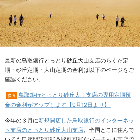
最新の鳥取銀行とっとり砂丘大山支店のらくだ定
期・砂丘定期・大山定期の金利は以下のページをご
確認ください。
鳥取銀行とっとり砂丘大山支店の専用定期預
参考
金の金利がアップします【9月12日より】
今年の３月に
新規開店した鳥取銀行のインターネッ
ト支店のとっとり砂丘大山支店
。全国どこに住んで
いても口座開設可能＆取引可能なバーチャル支店で