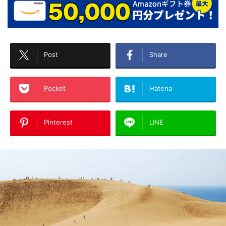
Post
Share
Pocket
Hatena
Pinterest
LINE