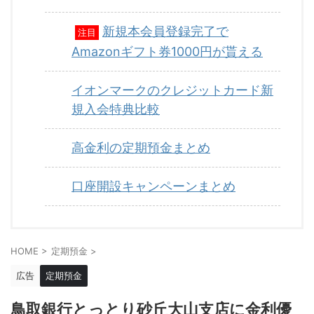
新規本会員登録完了で
注目
Amazonギフト券1000円が貰える
イオンマークのクレジットカード新
規入会特典比較
高金利の定期預金まとめ
口座開設キャンペーンまとめ
HOME
>
定期預金
>
広告
定期預金
鳥取銀行とっとり砂丘大山支店に金利優