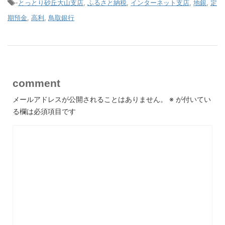
-
とっとり砂丘大山支店
,
ふるさと納税
,
インターネット支店
,
地銀
,
定
期預金
,
高利
,
鳥取銀行
comment
メールアドレスが公開されることはありません。
※
が付いてい
る欄は必須項目です