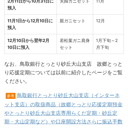
2月11日から10月31日に
夫婦ガニセット
11月
預入
11月1日から12月10日に
親ガニセット
12月
預入
12月10日から翌年2月
若松葉ガニ肩身
1月下旬～2
10日に預入
セット
月下旬
なお、鳥取銀行とっとり砂丘大山支店 故郷とっと
り応援定期については以前に紹介したページをご覧
ください。
鳥取銀行とっとり砂丘大山支店（インターネ
参考
ット支店）の取扱商品（故郷とっとり応援定期預金
やとっとり砂丘大山支店専用らくだ定期・砂丘定
期・大山定期など）や口座開設方法さらに振込手数