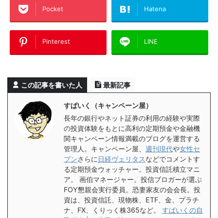
Pocket
Hatena
Pinterest
LINE
この記事を書いた人
最新記事
すぱいく（キャンペーン屋）
長年の銀行やネット証券の利用の経験や実際
の投資体験をもとに高利の定期預金や金融機
関キャンペーン情報満載のブログを運営する
管理人。キャンペーン屋、
週刊現代
や
女性セ
ブン
さらに
日経ヴェリタス
などでコメントす
る定期預金ウォッチャー。投資信託積立マニ
ア。 画伯マネージャー。投信ブロガーが選ぶ
FOY懇親会実行委員。恐妻家友の会会長。投
資は、投資信託、現物株、ETF、金、プラチ
ナ、FX、くりっく株365など。
すぱいくの自