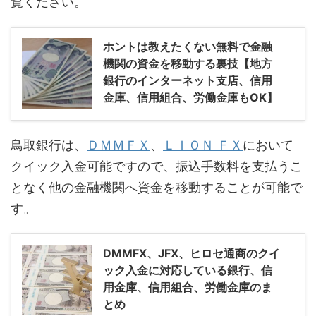
覧ください。
ホントは教えたくない無料で金融
機関の資金を移動する裏技【地方
銀行のインターネット支店、信用
金庫、信用組合、労働金庫もOK】
鳥取銀行は、
ＤＭＭＦＸ
、
ＬＩＯＮ ＦＸ
において
クイック入金可能ですので、振込手数料を支払うこ
となく他の金融機関へ資金を移動することが可能で
す。
DMMFX、JFX、ヒロセ通商のクイ
ック入金に対応している銀行、信
用金庫、信用組合、労働金庫のま
とめ