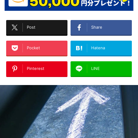
Post
Share
Pocket
Hatena
Pinterest
LINE