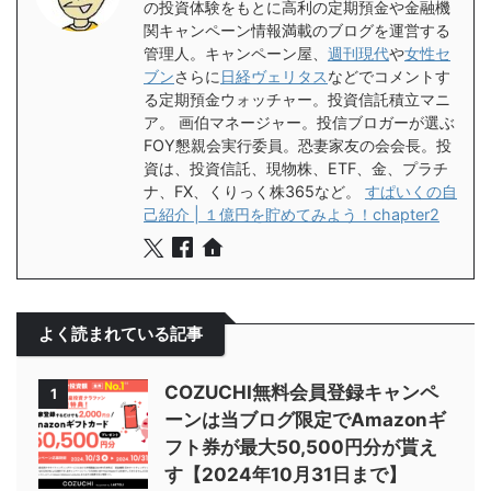
の投資体験をもとに高利の定期預金や金融機
関キャンペーン情報満載のブログを運営する
管理人。キャンペーン屋、
週刊現代
や
女性セ
ブン
さらに
日経ヴェリタス
などでコメントす
る定期預金ウォッチャー。投資信託積立マニ
ア。 画伯マネージャー。投信ブロガーが選ぶ
FOY懇親会実行委員。恐妻家友の会会長。投
資は、投資信託、現物株、ETF、金、プラチ
ナ、FX、くりっく株365など。
すぱいくの自
己紹介 | １億円を貯めてみよう！chapter2
よく読まれている記事
COZUCHI無料会員登録キャンペ
1
ーンは当ブログ限定でAmazonギ
フト券が最大50,500円分が貰え
す【2024年10月31日まで】