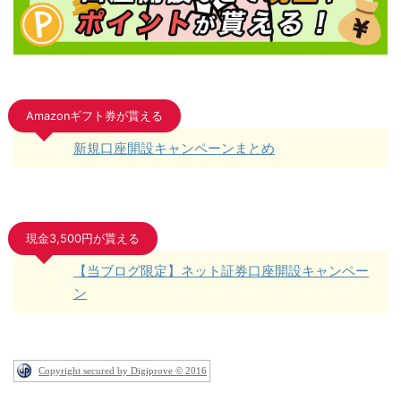
Amazonギフト券が貰える
新規口座開設キャンペーンまとめ
現金3,500円が貰える
【当ブログ限定】ネット証券口座開設キャンペー
ン
Copyright secured by Digiprove © 2016