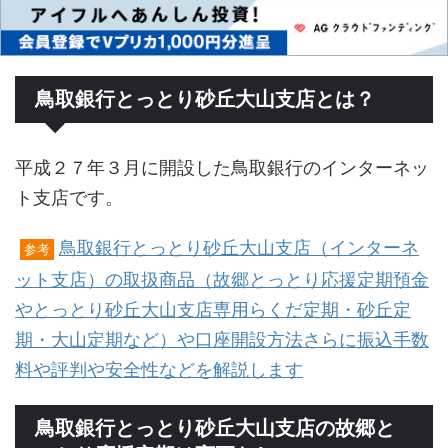
鳥取銀行とっとり砂丘大山支店とは？
平成２７年３月に開設した鳥取銀行のインターネッ
ト支店です。
鳥取銀行とっとり砂丘大山支店（インターネ
参考
ット支店）の取扱商品（故郷とっとり応援定期預金
やとっとり砂丘大山支店専用らくだ定期・砂丘定
期・大山定期など）や口座開設方法さらに振込手数
料や評判や安全性などを解説します
鳥取銀行とっとり砂丘大山支店の故郷と