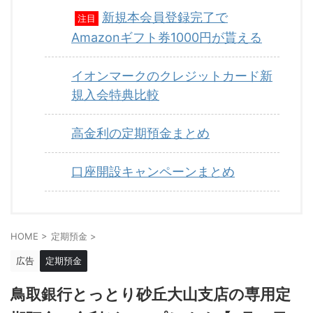
新規本会員登録完了で
注目
Amazonギフト券1000円が貰える
イオンマークのクレジットカード新
規入会特典比較
高金利の定期預金まとめ
口座開設キャンペーンまとめ
HOME
>
定期預金
>
広告
定期預金
鳥取銀行とっとり砂丘大山支店の専用定