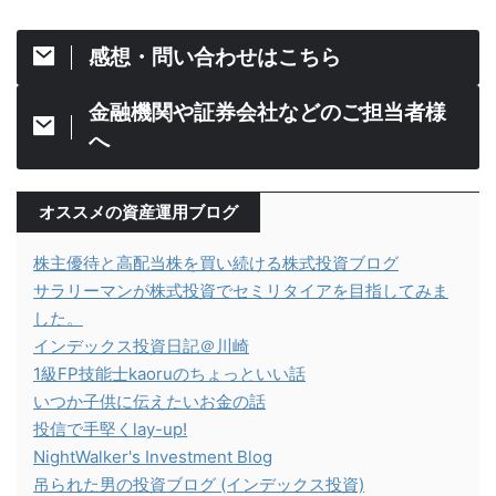
感想・問い合わせはこちら
金融機関や証券会社などのご担当者様
へ
オススメの資産運用ブログ
株主優待と高配当株を買い続ける株式投資ブログ
サラリーマンが株式投資でセミリタイアを目指してみま
した。
インデックス投資日記＠川崎
1級FP技能士kaoruのちょっといい話
いつか子供に伝えたいお金の話
投信で手堅くlay-up!
NightWalker's Investment Blog
吊られた男の投資ブログ (インデックス投資)