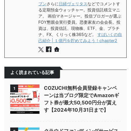
ブン
さらに
日経ヴェリタス
などでコメントす
る定期預金ウォッチャー。投資信託積立マニ
ア。 画伯マネージャー。投信ブロガーが選ぶ
FOY懇親会実行委員。恐妻家友の会会長。投
資は、投資信託、現物株、ETF、金、プラチ
ナ、FX、くりっく株365など。
すぱいくの自
己紹介 | １億円を貯めてみよう！chapter2
よく読まれている記事
COZUCHI無料会員登録キャンペ
1
ーンは当ブログ限定でAmazonギ
フト券が最大50,500円分が貰え
す【2024年10月31日まで】
クラウドファンディングサービス