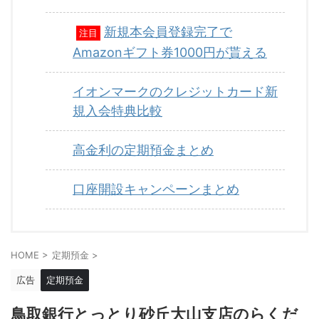
新規本会員登録完了で
注目
Amazonギフト券1000円が貰える
イオンマークのクレジットカード新
規入会特典比較
高金利の定期預金まとめ
口座開設キャンペーンまとめ
HOME
>
定期預金
>
広告
定期預金
鳥取銀行とっとり砂丘大山支店のらくだ