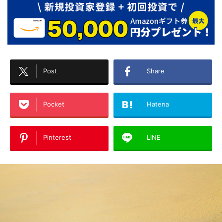
Post
Share
Pocket
Hatena
Pinterest
LINE