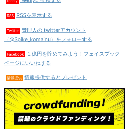
feedlyに登録する
feedly
RSSを表示する
RSS
管理人の twitterアカウント
Twitter
（@Spike_komainu）をフォローする
１億円を貯めてみよう！フェイスブック
Facebook
ページにいいねする
情報提供するとプレゼント
情報提供