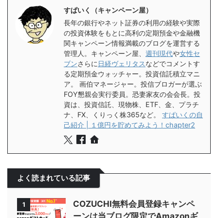
すぱいく（キャンペーン屋）
長年の銀行やネット証券の利用の経験や実際
の投資体験をもとに高利の定期預金や金融機
関キャンペーン情報満載のブログを運営する
管理人。キャンペーン屋、
週刊現代
や
女性セ
ブン
さらに
日経ヴェリタス
などでコメントす
る定期預金ウォッチャー。投資信託積立マニ
ア。 画伯マネージャー。投信ブロガーが選ぶ
FOY懇親会実行委員。恐妻家友の会会長。投
資は、投資信託、現物株、ETF、金、プラチ
ナ、FX、くりっく株365など。
すぱいくの自
己紹介 | １億円を貯めてみよう！chapter2
よく読まれている記事
COZUCHI無料会員登録キャンペ
1
ーンは当ブログ限定でAmazonギ