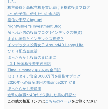
した。
株主優待と高配当株を買い続ける株式投資ブログ
いつか子供に伝えたいお金の話
投信で手堅くlay-up!
NightWalker's Investment Blog
吊られた男の投資ブログ (インデックス投資)
ますい画伯とインデックス投資？
インデックス投資女子 Around40 Happy Life
ひとり配当金生活
ほったらかし投資のまにまに
【L】米国株投資実践日記
Time is money キムのお金日記
セミリタイア資金3000万円を目指すブログ
2020年への資産運用の旅since2011.7.18
ほったらかし資産用
進撃の無職〜40代で失業した男の日記〜
この他の相互リンクは
こちらのページ
をご覧ください