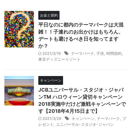
お金と節約
平日なのに都内のテーマパークは大混
雑！！子連れのお出かけはもちろん、
デートも避けるべき日を知ってます
か？
2021/3/19
テーマパーク
,
子供
,
時間節約
,
東京ディズニーリゾート
キャンペーン
JCBユニバーサル・スタジオ・ジャパ
ンTM ハロウィーン貸切キャンペーン
2018実施中だけど激戦キャンペーンで
す【2018年4月15日まで】
2021/3/26
キャンペーン
,
テーマパーク
,
プ
レゼント
,
ユニバーサル･スタジオ･ジャパン