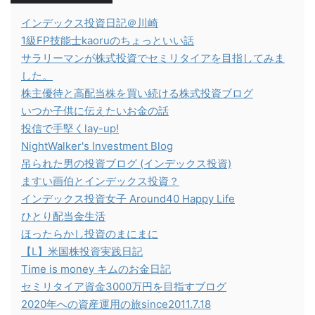
インデックス投資日記＠川崎
1級FP技能士kaoruのちょっといい話
サラリーマンが株式投資でセミリタイアを目指してみま
した。
株主優待と高配当株を買い続ける株式投資ブログ
いつか子供に伝えたいお金の話
投信で手堅くlay-up!
NightWalker's Investment Blog
吊られた男の投資ブログ (インデックス投資)
ますい画伯とインデックス投資？
インデックス投資女子 Around40 Happy Life
ひとり配当金生活
ほったらかし投資のまにまに
【L】米国株投資実践日記
Time is money キムのお金日記
セミリタイア資金3000万円を目指すブログ
2020年への資産運用の旅since2011.7.18