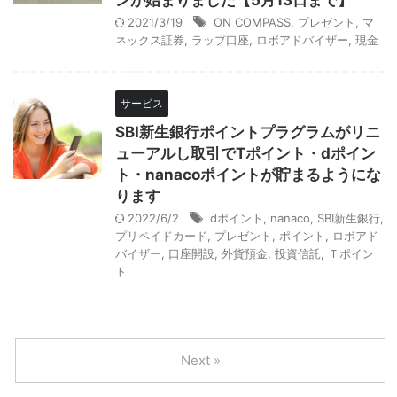
ンが始まりました【5月13日まで】
2021/3/19
ON COMPASS
,
プレゼント
,
マ
ネックス証券
,
ラップ口座
,
ロボアドバイザー
,
現金
サービス
SBI新生銀行ポイントプラグラムがリニ
ューアルし取引でTポイント・dポイン
ト・nanacoポイントが貯まるようにな
ります
2022/6/2
dポイント
,
nanaco
,
SBI新生銀行
,
プリペイドカード
,
プレゼント
,
ポイント
,
ロボアド
バイザー
,
口座開設
,
外貨預金
,
投資信託
,
Ｔポイン
ト
Next »