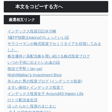
本文をコピーする方へ
厳選相互リンク
インデックス投資日記＠川崎
1級FP技能士kaoruのちょっといい話
サラリーマンが株式投資でセミリタイアを目指してみま
した。
株主優待と高配当株を買い続ける株式投資ブログ
いつか子供に伝えたいお金の話
投信で手堅くlay-up!
NightWalker's Investment Blog
吊られた男の投資ブログ (インデックス投資)
ますい画伯とインデックス投資？
インデックス投資女子 Around40 Happy Life
ひとり配当金生活
ほったらかし投資のまにまに