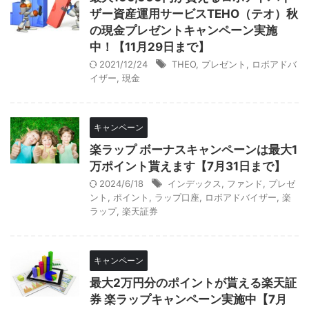
ザー資産運用サービスTEHO（テオ）秋
の現金プレゼントキャンペーン実施
中！【11月29日まで】
2021/12/24
THEO
,
プレゼント
,
ロボアドバ
イザー
,
現金
キャンペーン
楽ラップ ボーナスキャンペーンは最大1
万ポイント貰えます【7月31日まで】
2024/6/18
インデックス
,
ファンド
,
プレゼ
ント
,
ポイント
,
ラップ口座
,
ロボアドバイザー
,
楽
ラップ
,
楽天証券
キャンペーン
最大2万円分のポイントが貰える楽天証
券 楽ラップキャンペーン実施中【7月