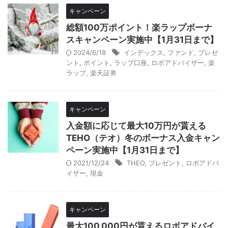
キャンペーン
総額100万ポイント！楽ラップボーナ
スキャンペーン実施中【1月31日まで】
2024/6/18
インデックス
,
ファンド
,
プレゼ
ント
,
ポイント
,
ラップ口座
,
ロボアドバイザー
,
楽
ラップ
,
楽天証券
キャンペーン
入金額に応じて最大10万円が貰える
TEHO（テオ）冬のボーナス入金キャン
ペーン実施中【1月31日まで】
2021/12/24
THEO
,
プレゼント
,
ロボアドバ
イザー
,
現金
キャンペーン
最大100,000円が貰えるロボアドバイ