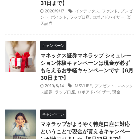
31日まで】
2020/9/17
インデックス
,
ファンド
,
プレゼ
ント
,
ポイント
,
ラップ口座
,
ロボアドバイザー
,
楽
天証券
キャンペーン
マネックス証券マネラップ シミュレー
ション体験キャンペーンは現金が必ず
もらえるお手軽キャンペーンです【6月
30日まで】
2019/5/14
MSVLIFE
,
プレゼント
,
マネック
ス証券
,
ラップ口座
,
ロボアドバイザー
,
現金
キャンペーン
マネラップがようやく特定口座に対応
ということで現金が貰えるキャンペー