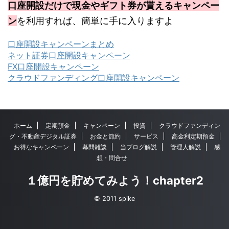
口座開設だけで現金やギフト券が貰えるキャンペー
ン
を利用すれば、簡単に手に入りますよ
口座開設キャンペーンまとめ
ネット証券口座開設キャンペーン
FX口座開設キャンペーン
クラウドファンディング口座開設キャンペーン
ホーム
定期預金
キャンペーン
投資
クラウドファンディン
グ・不動産デジタル証券
お金と節約
サービス
高金利定期預金
お得なキャンペーン
幕間雑談
当ブログ解説
管理人解説
感
想・問合せ
１億円を貯めてみよう！chapter2
© 2011 spike