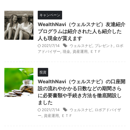
キャンペーン
WealthNavi（ウェルスナビ）友達紹介
プログラムは紹介された人も紹介した
人も現金が貰えます
2021/7/14
ウェルスナビ
,
プレゼント
,
ロボ
アドバイザー
,
現金
,
資産運用
,
ＥＴＦ
投資
WealthNavi（ウェルスナビ）の口座開
設の流れやかかる日数などの期間さら
に必要書類や手続き方法を徹底開設し
ました
2021/7/14
ウェルスナビ
,
ロボアドバイザ
ー
,
資産運用
,
ＥＴＦ