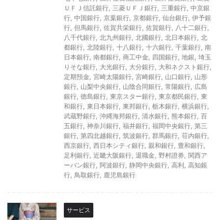
ＵＦＪ信託銀行
,
三菱ＵＦＪ銀行
,
三重銀行
,
中京銀
行
,
中国銀行
,
京葉銀行
,
京都銀行
,
仙台銀行
,
伊予銀
行
,
但馬銀行
,
佐賀共栄銀行
,
佐賀銀行
,
八十二銀行
,
八千代銀行
,
北九州銀行
,
北國銀行
,
北日本銀行
,
北
都銀行
,
北陸銀行
,
十八銀行
,
十六銀行
,
千葉銀行
,
南
日本銀行
,
南都銀行
,
商工中金
,
四国銀行
,
地銀
,
埼玉
りそな銀行
,
大光銀行
,
大分銀行
,
大和ネクスト銀行
,
定期預金
,
宮崎太陽銀行
,
宮崎銀行
,
山口銀行
,
山形
銀行
,
山梨中央銀行
,
山陰合同銀行
,
常陽銀行
,
広島
銀行
,
徳島銀行
,
東京スター銀行
,
東京都民銀行
,
東
和銀行
,
東日本銀行
,
東邦銀行
,
栃木銀行
,
横浜銀行
,
武蔵野銀行
,
沖縄海邦銀行
,
清水銀行
,
熊本銀行
,
百
五銀行
,
神奈川銀行
,
福井銀行
,
福岡中央銀行
,
第三
銀行
,
第四北越銀行
,
筑波銀行
,
群馬銀行
,
荘内銀行
,
西京銀行
,
西日本シティ銀行
,
親和銀行
,
豊和銀行
,
足利銀行
,
近畿大阪銀行
,
退職金
,
野村證券
,
関西ア
ーバン銀行
,
阿波銀行
,
静岡中央銀行
,
高利
,
高知銀
行
,
鳥取銀行
,
鹿児島銀行
サービス