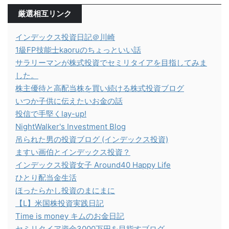
厳選相互リンク
インデックス投資日記＠川崎
1級FP技能士kaoruのちょっといい話
サラリーマンが株式投資でセミリタイアを目指してみま
した。
株主優待と高配当株を買い続ける株式投資ブログ
いつか子供に伝えたいお金の話
投信で手堅くlay-up!
NightWalker's Investment Blog
吊られた男の投資ブログ (インデックス投資)
ますい画伯とインデックス投資？
インデックス投資女子 Around40 Happy Life
ひとり配当金生活
ほったらかし投資のまにまに
【L】米国株投資実践日記
Time is money キムのお金日記
セミリタイア資金3000万円を目指すブログ