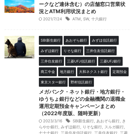
ークなど連休含む）の店舗窓口営業状
況とATM利用状況まとめ
2021/7/24
ATM
,
SW
,
十六銀行
SBI新生銀行
あおぞら銀行
みずほ信託銀行
みずほ銀行
りそな銀行
三井住友信託銀行
三井住友銀行
三菱UFJ信託銀行
三菱UFJ銀行
商工中金
地方銀行
大和ネクスト銀行
定期預金
東京スター銀行
野村信託銀行
メガバンク・ネット銀行・地方銀行・
ゆうちょ銀行などの金融機関の退職金
運用定期預金キャンペーンまとめ
（2022年度版、随時更新）
2023/3/16
SBI新生銀行
,
あおぞら銀行
,
き
らやか銀行
,
みずほ銀行
,
りそな銀行
,
スルガ銀行
,
七十七銀行
,
三井住友信託銀行
,
三井住友銀行
,
三菱