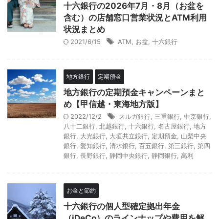
十六銀行の2026年7月・8月（お盆を
含む）の店舗窓口営業状況とATM利用
状況まとめ
2021/6/15
ATM
,
お盆
,
十六銀行
地方銀行
定期預金
地方銀行の定期預金キャンペーンまと
め【甲信越・東海地方版】
2022/12/2
スルガ銀行
,
三重銀行
,
中京銀行
,
八十二銀行
,
北越銀行
,
十六銀行
,
名古屋銀行
,
地方
銀行
,
大光銀行
,
大垣共立銀行
,
定期預金
,
山梨中央
銀行
,
愛知銀行
,
清水銀行
,
百五銀行
,
第三銀行
,
第四
銀行
,
長野銀行
,
静岡中央銀行
,
静岡銀行
,
高利
お金と節約
十六銀行の個人型確定拠出年金
（iDeCo）のラインナップや費用を解