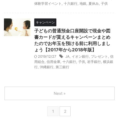
体験学習イベント
,
十六銀行
,
地銀
,
夏休み
,
子供
キャンペーン
子どもの普通預金口座開設で現金や図
書カードが貰えるキャンペーンまとめ
たのでお年玉を預ける前に利用しまし
ょう【2017年から2018年版】
2019/12/27
JA
,
イオン銀行
,
プレゼント
,
信
用組合
,
信用金庫
,
十六銀行
,
子供
,
岩手銀行
,
横浜銀
行
,
沖縄銀行
,
第三銀行
Next »
1
2