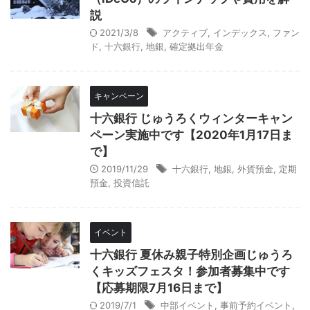
説
2021/3/8
アクティブ
,
インデックス
,
ファン
ド
,
十六銀行
,
地銀
,
確定拠出年金
キャンペーン
十六銀行 じゅうろくウィンターキャン
ペーン実施中です【2020年1月17日ま
で】
2019/11/29
十六銀行
,
地銀
,
外貨預金
,
定期
預金
,
投資信託
イベント
十六銀行 夏休み親子特別企画じゅうろ
くキッズフェスタ！参加者募集中です
【応募期限7月16日まで】
2019/7/1
中部イベント
,
事前予約イベント
,