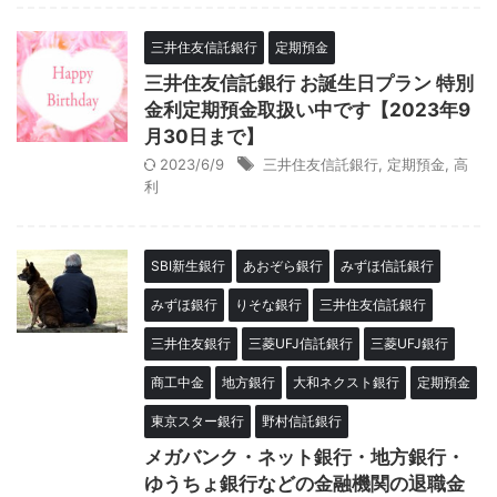
三井住友信託銀行
定期預金
三井住友信託銀行 お誕生日プラン 特別
金利定期預金取扱い中です【2023年9
月30日まで】
2023/6/9
三井住友信託銀行
,
定期預金
,
高
利
SBI新生銀行
あおぞら銀行
みずほ信託銀行
みずほ銀行
りそな銀行
三井住友信託銀行
三井住友銀行
三菱UFJ信託銀行
三菱UFJ銀行
商工中金
地方銀行
大和ネクスト銀行
定期預金
東京スター銀行
野村信託銀行
メガバンク・ネット銀行・地方銀行・
ゆうちょ銀行などの金融機関の退職金