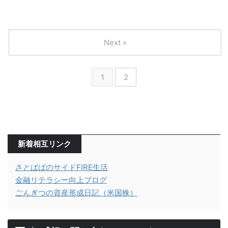
Next »
1
2
新着相互リンク
さとぱぱのサイドFIRE生活
金融リテラシー向上ブログ
ごんぎつの資産形成日記（米国株）