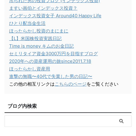
吊られた男の投資ブログ (インデックス投資)
ますい画伯とインデックス投資？
インデックス投資女子 Around40 Happy Life
ひとり配当金生活
ほったらかし投資のまにまに
【L】米国株投資実践日記
Time is money キムのお金日記
セミリタイア資金3000万円を目指すブログ
2020年への資産運用の旅since2011.7.18
ほったらかし資産用
進撃の無職〜40代で失業した男の日記〜
この他の相互リンクは
こちらのページ
をご覧ください
ブログ内検索