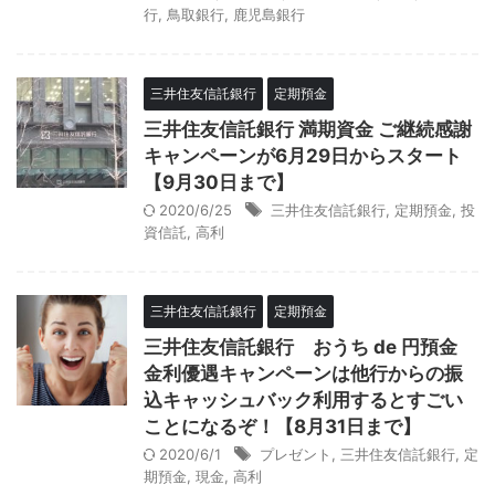
行
,
鳥取銀行
,
鹿児島銀行
三井住友信託銀行
定期預金
三井住友信託銀行 満期資金 ご継続感謝
キャンペーンが6月29日からスタート
【9月30日まで】
2020/6/25
三井住友信託銀行
,
定期預金
,
投
資信託
,
高利
三井住友信託銀行
定期預金
三井住友信託銀行 おうち de 円預金
金利優遇キャンペーンは他行からの振
込キャッシュバック利用するとすごい
ことになるぞ！【8月31日まで】
2020/6/1
プレゼント
,
三井住友信託銀行
,
定
期預金
,
現金
,
高利