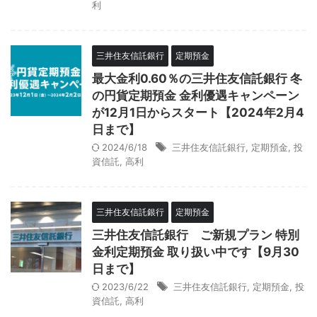
利
三井住友信託銀行
定期預金
最大金利0.60％の三井住友信託銀行 冬
の円貨定期預金 金利優遇キャンペーン
が12月1日からスタート【2024年2月4
日まで】
2024/6/18
三井住友信託銀行
,
定期預金
,
投
資信託
,
高利
三井住友信託銀行
定期預金
三井住友信託銀行 ご新規プラン 特別
金利定期預金 取り扱い中です【9月30
日まで】
2023/6/22
三井住友信託銀行
,
定期預金
,
投
資信託
,
高利