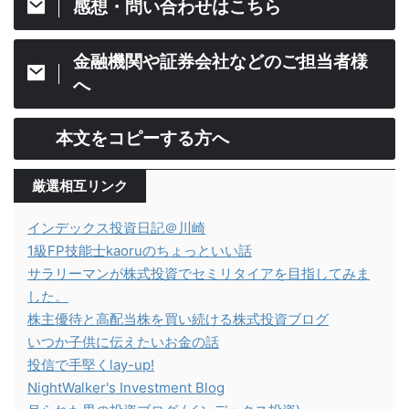
感想・問い合わせはこちら
金融機関や証券会社などのご担当者様
へ
本文をコピーする方へ
厳選相互リンク
インデックス投資日記＠川崎
1級FP技能士kaoruのちょっといい話
サラリーマンが株式投資でセミリタイアを目指してみま
した。
株主優待と高配当株を買い続ける株式投資ブログ
いつか子供に伝えたいお金の話
投信で手堅くlay-up!
NightWalker's Investment Blog