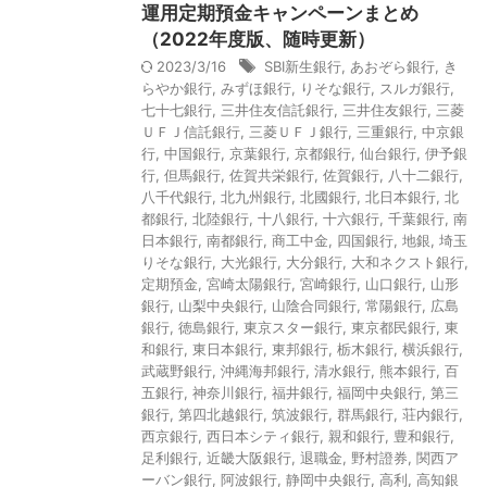
運用定期預金キャンペーンまとめ
（2022年度版、随時更新）
2023/3/16
SBI新生銀行
,
あおぞら銀行
,
き
らやか銀行
,
みずほ銀行
,
りそな銀行
,
スルガ銀行
,
七十七銀行
,
三井住友信託銀行
,
三井住友銀行
,
三菱
ＵＦＪ信託銀行
,
三菱ＵＦＪ銀行
,
三重銀行
,
中京銀
行
,
中国銀行
,
京葉銀行
,
京都銀行
,
仙台銀行
,
伊予銀
行
,
但馬銀行
,
佐賀共栄銀行
,
佐賀銀行
,
八十二銀行
,
八千代銀行
,
北九州銀行
,
北國銀行
,
北日本銀行
,
北
都銀行
,
北陸銀行
,
十八銀行
,
十六銀行
,
千葉銀行
,
南
日本銀行
,
南都銀行
,
商工中金
,
四国銀行
,
地銀
,
埼玉
りそな銀行
,
大光銀行
,
大分銀行
,
大和ネクスト銀行
,
定期預金
,
宮崎太陽銀行
,
宮崎銀行
,
山口銀行
,
山形
銀行
,
山梨中央銀行
,
山陰合同銀行
,
常陽銀行
,
広島
銀行
,
徳島銀行
,
東京スター銀行
,
東京都民銀行
,
東
和銀行
,
東日本銀行
,
東邦銀行
,
栃木銀行
,
横浜銀行
,
武蔵野銀行
,
沖縄海邦銀行
,
清水銀行
,
熊本銀行
,
百
五銀行
,
神奈川銀行
,
福井銀行
,
福岡中央銀行
,
第三
銀行
,
第四北越銀行
,
筑波銀行
,
群馬銀行
,
荘内銀行
,
西京銀行
,
西日本シティ銀行
,
親和銀行
,
豊和銀行
,
足利銀行
,
近畿大阪銀行
,
退職金
,
野村證券
,
関西ア
ーバン銀行
,
阿波銀行
,
静岡中央銀行
,
高利
,
高知銀