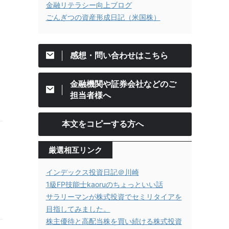
金融リテラシー向上ブログ
ごんぎつの資産形成日記（米国株）
感想・問い合わせはこちら
金融機関や証券会社などのご
担当者様へ
本文をコピーする方へ
厳選相互リンク
インデックス投資日記＠川崎
1級FP技能士kaoruのちょっといい話
サラリーマンが株式投資でセミリタイアを
目指してみました。
株主優待と高配当株を買い続ける株式投資