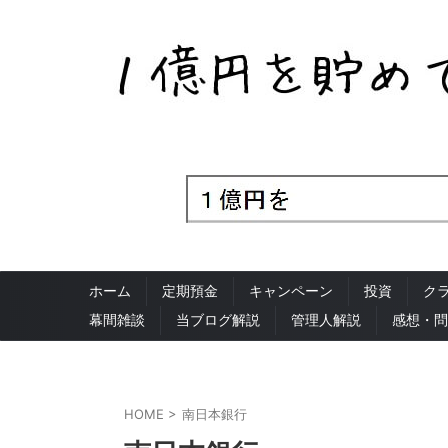
ホーム
定期預金
キャンペーン
投資
ク
幕間雑談
当ブログ解説
管理人解説
感想・問
HOME
>
南日本銀行