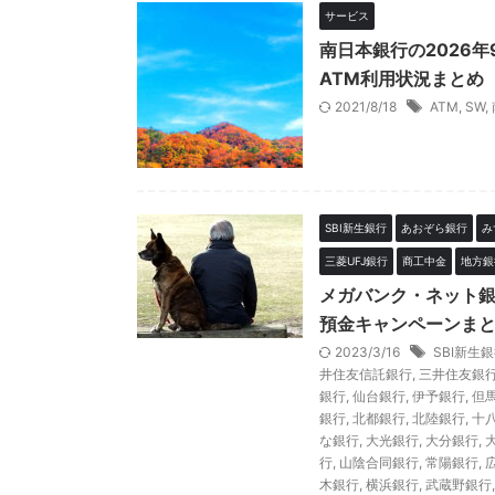
サービス
南日本銀行の2026
ATM利用状況まとめ
2021/8/18
ATM
,
SW
,
SBI新生銀行
あおぞら銀行
み
三菱UFJ銀行
商工中金
地方銀
メガバンク・ネット
預金キャンペーンまと
2023/3/16
SBI新生
井住友信託銀行
,
三井住友銀
銀行
,
仙台銀行
,
伊予銀行
,
但
銀行
,
北都銀行
,
北陸銀行
,
十
な銀行
,
大光銀行
,
大分銀行
,
行
,
山陰合同銀行
,
常陽銀行
,
木銀行
,
横浜銀行
,
武蔵野銀行