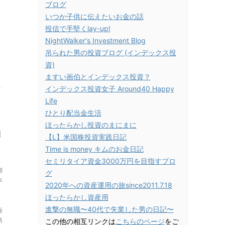
ブログ
いつか子供に伝えたいお金の話
投信で手堅くlay-up!
NightWalker's Investment Blog
吊られた男の投資ブログ (インデックス投
資)
ますい画伯とインデックス投資？
インデックス投資女子 Around40 Happy
Life
ひとり配当金生活
ほったらかし投資のまにまに
期
【L】米国株投資実践日記
Time is money キムのお金日記
三
セミリタイア資金3000万円を目指すブロ
都
グ
本
2020年への資産運用の旅since2011.7.18
ほったらかし資産用
進撃の無職〜40代で失業した男の日記〜
栃
第
この他の相互リンクは
こちらのページ
をご