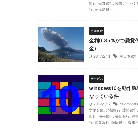
銀行
,
長野銀行
,
関西アーバン
行
,
鹿児島銀行
定期預金
金利0.35％かつ懸
金）
2017/2/11
南日本銀行
サービス
windows10を動作
なっている件
2017/2/12
Microsoft
労働金庫
,
北都銀行
,
北陸銀行
銀行
,
福井銀行
,
福島銀行
,
福
行
,
青森銀行
,
静岡銀行
,
香川