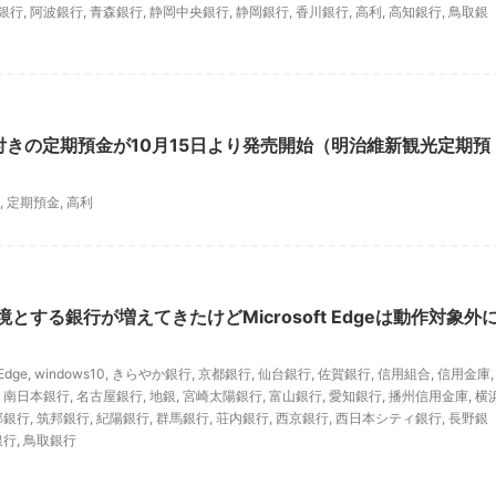
銀行
,
阿波銀行
,
青森銀行
,
静岡中央銀行
,
静岡銀行
,
香川銀行
,
高利
,
高知銀行
,
鳥取銀
賞付きの定期預金が10月15日より発売開始（明治維新観光定期預
,
定期預金
,
高利
環境とする銀行が増えてきたけどMicrosoft Edgeは動作対象外
 Edge
,
windows10
,
きらやか銀行
,
京都銀行
,
仙台銀行
,
佐賀銀行
,
信用組合
,
信用金庫
,
,
南日本銀行
,
名古屋銀行
,
地銀
,
宮崎太陽銀行
,
富山銀行
,
愛知銀行
,
播州信用金庫
,
横
邦銀行
,
筑邦銀行
,
紀陽銀行
,
群馬銀行
,
荘内銀行
,
西京銀行
,
西日本シティ銀行
,
長野銀
銀行
,
鳥取銀行