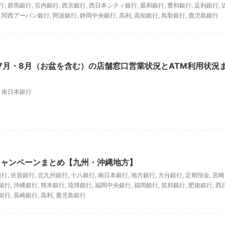
行
,
群馬銀行
,
荘内銀行
,
西京銀行
,
西日本シティ銀行
,
親和銀行
,
豊和銀行
,
足利銀行
,
,
関西アーバン銀行
,
阿波銀行
,
静岡中央銀行
,
高利
,
高知銀行
,
鳥取銀行
,
鹿児島銀行
年7月・8月（お盆を含む）の店舗窓口営業状況とATM利用状況
,
南日本銀行
キャンペーンまとめ【九州・沖縄地方】
銀行
,
佐賀銀行
,
北九州銀行
,
十八銀行
,
南日本銀行
,
地方銀行
,
大分銀行
,
定期預金
,
宮崎
銀行
,
沖縄銀行
,
熊本銀行
,
琉球銀行
,
福岡中央銀行
,
福岡銀行
,
筑邦銀行
,
肥後銀行
,
西
銀行
,
長崎銀行
,
高利
,
鹿児島銀行