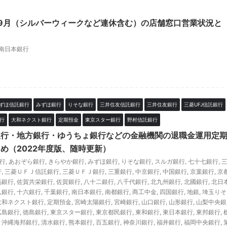
年9月（シルバーウィークなど連休含む）の店舗窓口営業状況と
南日本銀行
ずほ信託銀行
みずほ銀行
りそな銀行
三井住友信託銀行
三井住友銀行
三菱UFJ信託銀行
行
大和ネクスト銀行
定期預金
東京スター銀行
野村信託銀行
銀行・地方銀行・ゆうちょ銀行などの金融機関の退職金運用定
め（2022年度版、随時更新）
銀行
,
あおぞら銀行
,
きらやか銀行
,
みずほ銀行
,
りそな銀行
,
スルガ銀行
,
七十七銀行
,
行
,
三菱ＵＦＪ信託銀行
,
三菱ＵＦＪ銀行
,
三重銀行
,
中京銀行
,
中国銀行
,
京葉銀行
,
京
馬銀行
,
佐賀共栄銀行
,
佐賀銀行
,
八十二銀行
,
八千代銀行
,
北九州銀行
,
北國銀行
,
北日
八銀行
,
十六銀行
,
千葉銀行
,
南日本銀行
,
南都銀行
,
商工中金
,
四国銀行
,
地銀
,
埼玉りそ
大和ネクスト銀行
,
定期預金
,
宮崎太陽銀行
,
宮崎銀行
,
山口銀行
,
山形銀行
,
山梨中央銀
広島銀行
,
徳島銀行
,
東京スター銀行
,
東京都民銀行
,
東和銀行
,
東日本銀行
,
東邦銀行
,
,
沖縄海邦銀行
,
清水銀行
,
熊本銀行
,
百五銀行
,
神奈川銀行
,
福井銀行
,
福岡中央銀行
,