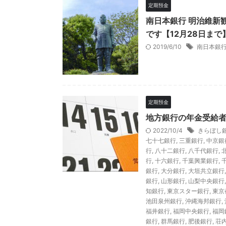
定期預金
南日本銀行 明治維新
です【12月28日まで
2019/6/10
南日本銀
定期預金
地方銀行の年金受給
2022/10/4
きらぼし
七十七銀行
,
三重銀行
,
中京銀
行
,
八十二銀行
,
八千代銀行
,
行
,
十六銀行
,
千葉興業銀行
,
銀行
,
大分銀行
,
大垣共立銀行
銀行
,
山形銀行
,
山梨中央銀行
知銀行
,
東京スター銀行
,
東京
池田泉州銀行
,
沖縄海邦銀行
,
福井銀行
,
福岡中央銀行
,
福岡
銀行
,
群馬銀行
,
肥後銀行
,
荘