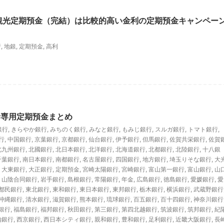
観光定期預金（完結）は比較的高い金利の定期預金キャンペー
】
行
,
地銀
,
定期預金
,
高利
者専用定期預金まとめ
銀行
,
きらやか銀行
,
みちのく銀行
,
みなと銀行
,
もみじ銀行
,
スルガ銀行
,
トマト銀行
,
行
,
中国銀行
,
京葉銀行
,
京都銀行
,
仙台銀行
,
伊予銀行
,
但馬銀行
,
佐賀共栄銀行
,
佐賀
北九州銀行
,
北國銀行
,
北日本銀行
,
北洋銀行
,
北海道銀行
,
北都銀行
,
北陸銀行
,
十八銀
千葉銀行
,
南日本銀行
,
南都銀行
,
名古屋銀行
,
四国銀行
,
地方銀行
,
埼玉りそな銀行
,
大
,
大東銀行
,
大正銀行
,
定期預金
,
宮崎太陽銀行
,
宮崎銀行
,
富山第一銀行
,
富山銀行
,
山
,
山陰合同銀行
,
岩手銀行
,
島根銀行
,
常陽銀行
,
年金
,
広島銀行
,
徳島銀行
,
愛媛銀行
,
愛
都民銀行
,
東北銀行
,
東和銀行
,
東日本銀行
,
東邦銀行
,
栃木銀行
,
横浜銀行
,
武蔵野銀行
沖縄銀行
,
清水銀行
,
滋賀銀行
,
熊本銀行
,
琉球銀行
,
百五銀行
,
百十四銀行
,
神奈川銀行
銀行
,
福島銀行
,
福邦銀行
,
秋田銀行
,
第三銀行
,
第四北越銀行
,
筑波銀行
,
筑邦銀行
,
紀
内銀行
,
西京銀行
,
西日本シティ銀行
,
親和銀行
,
豊和銀行
,
足利銀行
,
近畿大阪銀行
,
長