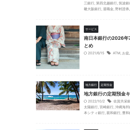
三銀行
,
第四北越銀行
,
筑波銀
畿大阪銀行
,
退職金
,
野村證券
サービス
南日本銀行の2026
とめ
2021/6/15
ATM
,
お盆
地方銀行
定期預金
地方銀行の定期預金
2022/10/2
佐賀共栄
太陽銀行
,
宮崎銀行
,
沖縄海邦
本シティ銀行
,
親和銀行
,
豊和