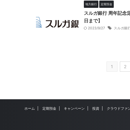
地方銀行
定期預金
スルガ銀行 周年記念定
日まで】
2023/9/27
スルガ銀
1
2
ホーム
定期預金
キャンペーン
投資
クラウドファ