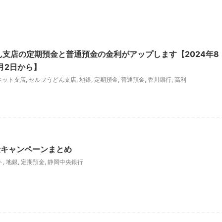
ん支店の定期預金と普通預金の金利がアップします【2024年8
9月2日から】
ネット支店
,
セルフうどん支店
,
地銀
,
定期預金
,
普通預金
,
香川銀行
,
高利
金キャンペーンまとめ
ト
,
地銀
,
定期預金
,
静岡中央銀行