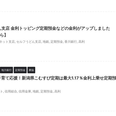
ん支店 金利トッピング定期預金などの金利がアップしました
から】
ネット支店
,
セルフうどん支店
,
地銀
,
定期預金
,
香川銀行
,
高利
地方銀行
定期預金
農協
子育て応援！新潟県こむすび定期は最大1.17％金利上乗せ定期
ト
,
信用組合
,
信用金庫
,
地銀
,
定期預金
,
高利