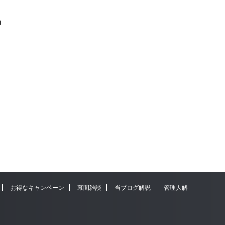
9
お得なキャンペーン
幕間雑談
当ブログ解説
管理人解