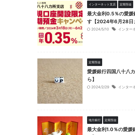
インターネット支店
定期預金
最大金利0.5％の愛
す【2024年6月28
2024/5/10
インター
定期預金
愛媛銀行四国八十八カ
ら】
2024/2/29
インター
地方銀行
定期預金
最大金利1.0％の愛媛