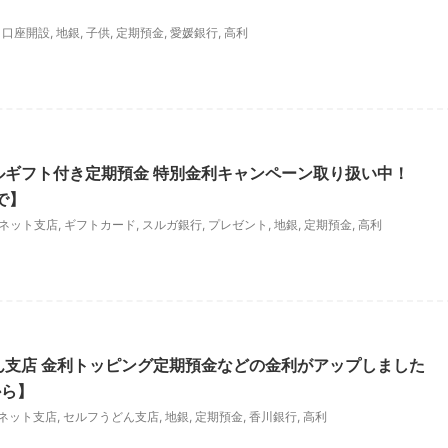
,
口座開設
,
地銀
,
子供
,
定期預金
,
愛媛銀行
,
高利
ルギフト付き定期預金 特別金利キャンペーン取り扱い中！
で】
ネット支店
,
ギフトカード
,
スルガ銀行
,
プレゼント
,
地銀
,
定期預金
,
高利
ん支店 金利トッピング定期預金などの金利がアップしました
から】
ネット支店
,
セルフうどん支店
,
地銀
,
定期預金
,
香川銀行
,
高利