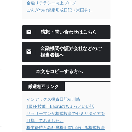
金融リテラシー向上ブログ
ごんぎつの資産形成日記（米国株）
感想・問い合わせはこちら
金融機関や証券会社などのご
担当者様へ
本文をコピーする方へ
厳選相互リンク
インデックス投資日記＠川崎
1級FP技能士kaoruのちょっといい話
サラリーマンが株式投資でセミリタイアを
目指してみました。
株主優待と高配当株を買い続ける株式投資