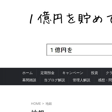
ホーム
定期預金
キャンペーン
投資
ク
幕間雑談
当ブログ解説
管理人解説
感想・問
HOME
>
地銀