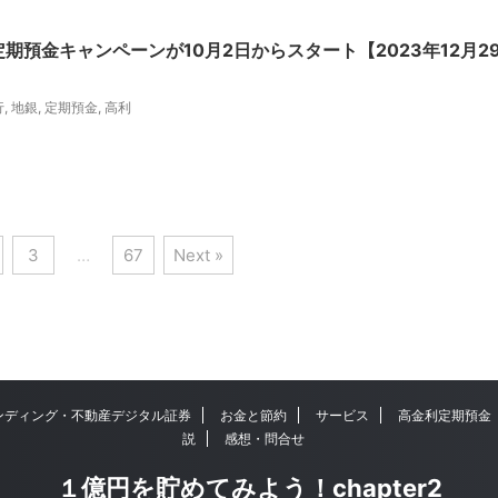
期預金キャンペーンが10月2日からスタート【2023年12月2
行
,
地銀
,
定期預金
,
高利
3
…
67
Next »
ンディング・不動産デジタル証券
お金と節約
サービス
高金利定期預金
説
感想・問合せ
１億円を貯めてみよう！chapter2