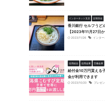
インターネット支店
定期預金
香川銀行 セルフうど
【2023年11月27日
2023/11/26
インター
信用組合
信用金庫
労働金庫
給付金10万円貰える
金が利用できます
2023/10/20
プレゼン