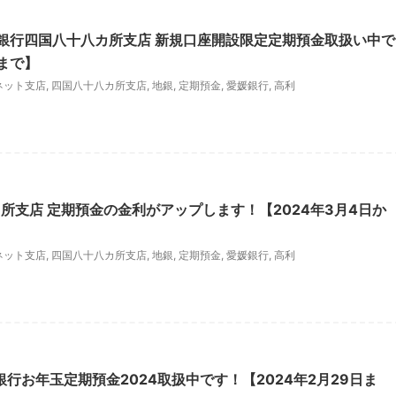
媛銀行四国八十八カ所支店 新規口座開設限定定期預金取扱い中で
日まで】
ネット支店
,
四国八十八カ所支店
,
地銀
,
定期預金
,
愛媛銀行
,
高利
所支店 定期預金の金利がアップします！【2024年3月4日か
ネット支店
,
四国八十八カ所支店
,
地銀
,
定期預金
,
愛媛銀行
,
高利
銀行お年玉定期預金2024取扱中です！【2024年2月29日ま