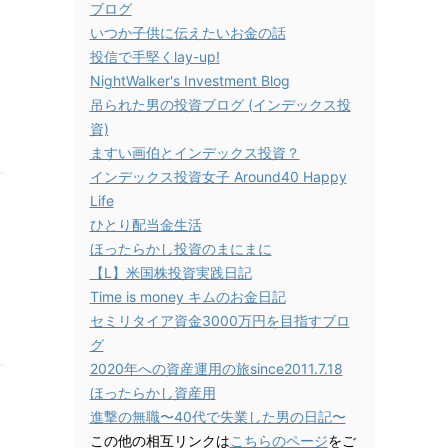
ブログ
いつか子供に伝えたいお金の話
投信で手堅くlay-up!
NightWalker's Investment Blog
吊られた男の投資ブログ (インデックス投
資)
ますい画伯とインデックス投資？
インデックス投資女子 Around40 Happy
Life
ひとり配当金生活
ほったらかし投資のまにまに
【L】米国株投資実践日記
Time is money キムのお金日記
セミリタイア資金3000万円を目指すブロ
グ
2020年への資産運用の旅since2011.7.18
ほったらかし資産用
進撃の無職〜40代で失業した男の日記〜
この他の相互リンクは
こちらのページ
をご