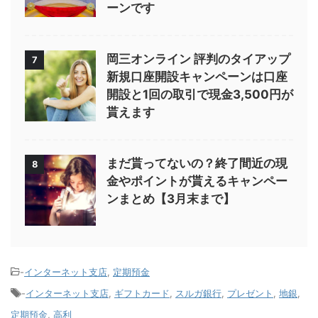
ーンです
岡三オンライン 評判のタイアップ
7
新規口座開設キャンペーンは口座
開設と1回の取引で現金3,500円が
貰えます
まだ貰ってないの？終了間近の現
8
金やポイントが貰えるキャンペー
ンまとめ【3月末まで】
-
インターネット支店
,
定期預金
-
インターネット支店
,
ギフトカード
,
スルガ銀行
,
プレゼント
,
地銀
,
定期預金
,
高利