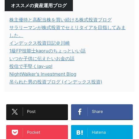
オススメの資産運用ブログ
株主優待と高配当株を買い続ける株式投資ブログ
サラリーマンが株式投資でセミリタイアを目指してみま
した。
インデックス投資日記＠川崎
1級FP技能士kaoruのちょっといい話
いつか子供に伝えたいお金の話
投信で手堅くlay-up!
NightWalker's Investment Blog
吊られた男の投資ブログ (インデックス投資)
Post
Share
Pocket
Hatena