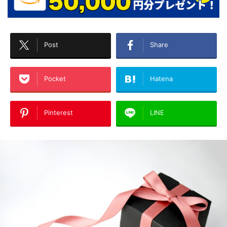
Post
Share
Pocket
Hatena
Pinterest
LINE