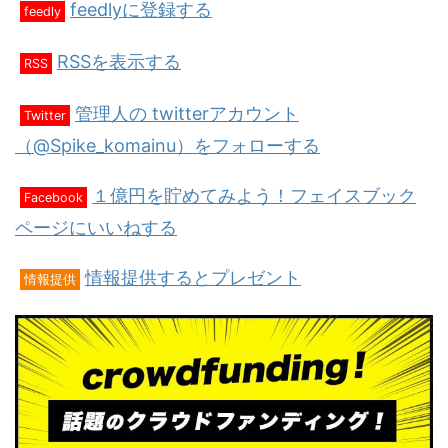
feedlyに登録する
feedly
RSSを表示する
RSS
管理人の twitterアカウント
Twitter
（@Spike_komainu）をフォローする
１億円を貯めてみよう！フェイスブック
Facebook
ページにいいねする
情報提供するとプレゼント
情報提供