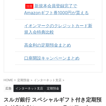
新規本会員登録完了で
注目
Amazonギフト券1000円が貰える
イオンマークのクレジットカード新
規入会特典比較
高金利の定期預金まとめ
口座開設キャンペーンまとめ
HOME
>
定期預金
>
インターネット支店
>
広告
インターネット支店
定期預金
スルガ銀行 スペシャルギフト付き定期預