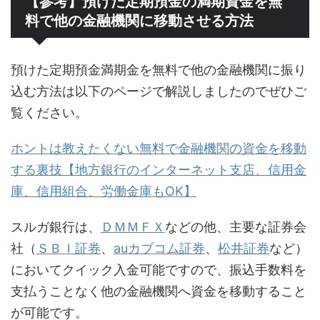
【参考】預けた定期預金の満期資金を無
料で他の金融機関に移動させる方法
預けた定期預金満期金を無料で他の金融機関に振り
込む方法は以下のページで解説しましたのでぜひご
覧ください。
ホントは教えたくない無料で金融機関の資金を移動
する裏技【地方銀行のインターネット支店、信用金
庫、信用組合、労働金庫もOK】
スルガ銀行は、
ＤＭＭＦＸ
などの他、主要な証券会
社（
ＳＢＩ証券
、
auカブコム証券
、
松井証券
など）
においてクイック入金可能ですので、振込手数料を
支払うことなく他の金融機関へ資金を移動すること
が可能です。