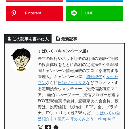
Pinterest
LINE
この記事を書いた人
最新記事
すぱいく（キャンペーン屋）
長年の銀行やネット証券の利用の経験や実際
の投資体験をもとに高利の定期預金や金融機
関キャンペーン情報満載のブログを運営する
管理人。キャンペーン屋、
週刊現代
や
女性セ
ブン
さらに
日経ヴェリタス
などでコメントす
る定期預金ウォッチャー。投資信託積立マニ
ア。 画伯マネージャー。投信ブロガーが選ぶ
FOY懇親会実行委員。恐妻家友の会会長。投
資は、投資信託、現物株、ETF、金、プラチ
ナ、FX、くりっく株365など。
すぱいくの自
己紹介 | １億円を貯めてみよう！chapter2