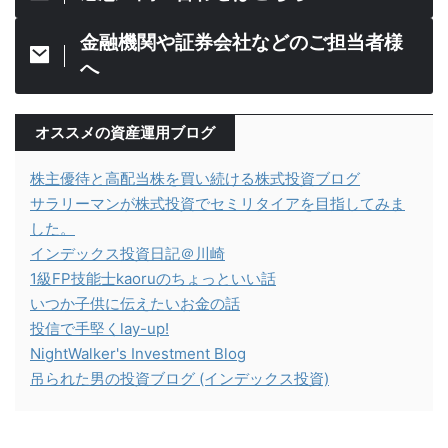
金融機関や証券会社などのご担当者様
へ
オススメの資産運用ブログ
株主優待と高配当株を買い続ける株式投資ブログ
サラリーマンが株式投資でセミリタイアを目指してみま
した。
インデックス投資日記＠川崎
1級FP技能士kaoruのちょっといい話
いつか子供に伝えたいお金の話
投信で手堅くlay-up!
NightWalker's Investment Blog
吊られた男の投資ブログ (インデックス投資)