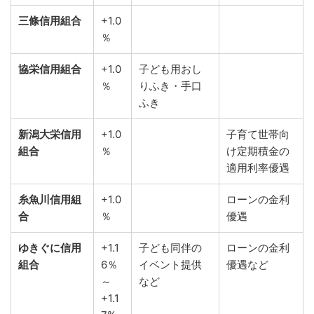
三條信用組合
+1.0
％
協栄信用組合
+1.0
子ども用おし
％
りふき・手口
ふき
新潟大栄信用
+1.0
子育て世帯向
組合
％
け定期積金の
適用利率優遇
糸魚川信用組
+1.0
ローンの金利
合
％
優遇
ゆきぐに信用
+1.1
子ども同伴の
ローンの金利
組合
6％
イベント提供
優遇など
～
など
+1.1