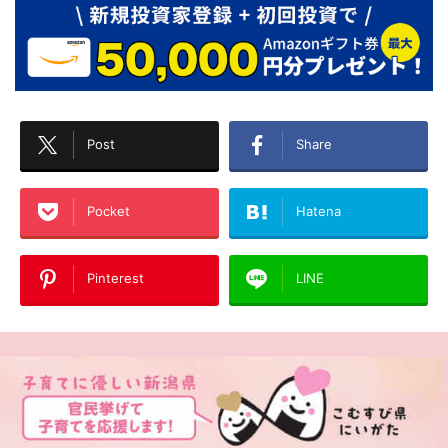
Post
Share
Pocket
Hatena
Pinterest
LINE