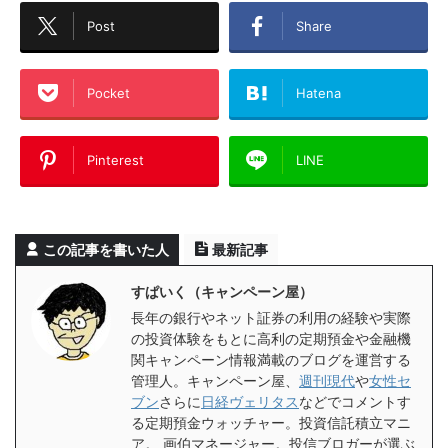
Post
Share
Pocket
Hatena
Pinterest
LINE
この記事を書いた人
最新記事
すぱいく（キャンペーン屋）
長年の銀行やネット証券の利用の経験や実際
の投資体験をもとに高利の定期預金や金融機
関キャンペーン情報満載のブログを運営する
管理人。キャンペーン屋、
週刊現代
や
女性セ
ブン
さらに
日経ヴェリタス
などでコメントす
る定期預金ウォッチャー。投資信託積立マニ
ア。 画伯マネージャー。投信ブロガーが選ぶ