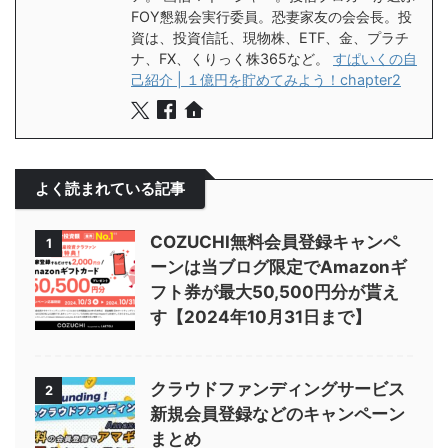
FOY懇親会実行委員。恐妻家友の会会長。投
資は、投資信託、現物株、ETF、金、プラチ
ナ、FX、くりっく株365など。
すぱいくの自
己紹介 | １億円を貯めてみよう！chapter2
よく読まれている記事
COZUCHI無料会員登録キャンペ
1
ーンは当ブログ限定でAmazonギ
フト券が最大50,500円分が貰え
す【2024年10月31日まで】
クラウドファンディングサービス
2
新規会員登録などのキャンペーン
まとめ