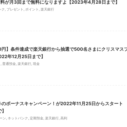
料が月3回まで無料になりますよ【2023年4月28日まで】
ンク
,
プレゼント
,
ポイント
,
楽天銀行
000円】条件達成で楽天銀行から抽選で500名さまにクリスマス
22年12月25日まで】
ト
,
普通預金
,
楽天銀行
,
現金
のボーナスキャンペーン！が2022年11月25日からスタート
で】
ーン
,
ネットバンク
,
定期預金
,
楽天銀行
,
高利