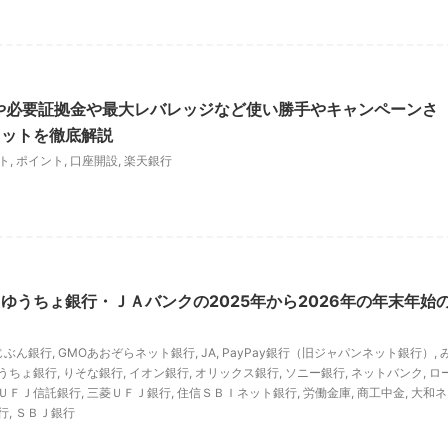
判や必要証拠金や最大レバレッジなど使い勝手やキャンペーンさ
リットを徹底解説
ト
,
ポイント
,
口座開設
,
楽天銀行
ゆうちょ銀行・ＪＡバンクの2025年から2026年の年末年始
じぶん銀行
,
GMOあおぞらネット銀行
,
JA
,
PayPay銀行（旧ジャパンネット銀行）
,
うちょ銀行
,
りそな銀行
,
イオン銀行
,
オリックス銀行
,
ソニー銀行
,
ネットバンク
,
ロ
ＵＦＪ信託銀行
,
三菱ＵＦＪ銀行
,
住信ＳＢＩネット銀行
,
労働金庫
,
商工中金
,
大和ネ
行
,
ＳＢＪ銀行