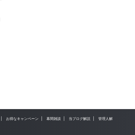
月
お得なキャンペーン
幕間雑談
当ブログ解説
管理人解