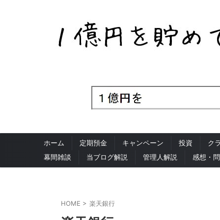
ホーム
定期預金
キャンペーン
投資
ク
幕間雑談
当ブログ解説
管理人解説
感想・問
HOME
>
楽天銀行