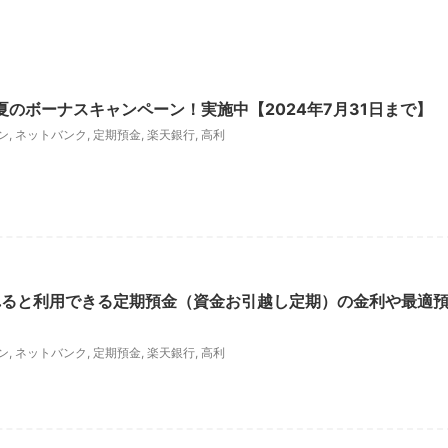
夏のボーナスキャンペーン！実施中【2024年7月31日まで】
ン
,
ネットバンク
,
定期預金
,
楽天銀行
,
高利
れると利用できる定期預金（資金お引越し定期）の金利や最適
ン
,
ネットバンク
,
定期預金
,
楽天銀行
,
高利