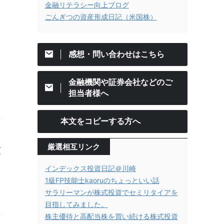
金融リテラシー向上ブログ
ごんぎつの資産形成日記（米国株）
感想・問い合わせはこちら
金融機関や証券会社などのご
担当者様へ
本文をコピーする方へ
厳選相互リンク
預
インデックス投資日記＠川崎
1級FP技能士kaoruのちょっといい話
サラリーマンが株式投資でセミリタイアを
目指してみました。
株主優待と高配当株を買い続ける株式投資