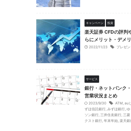
キャンペーン
投資
楽天証券 CFDの評
らにメリット・デメ
2022/11/23
プレゼン
サービス
銀行・ネットバンク・
営業状況まとめ
2023/9/30
ATM
,
au
ずほ信託銀行
,
みずほ銀行
,
ゆ
ソン銀行
,
三井住友銀行
,
三菱
クスト銀行
,
年末年始
,
楽天銀