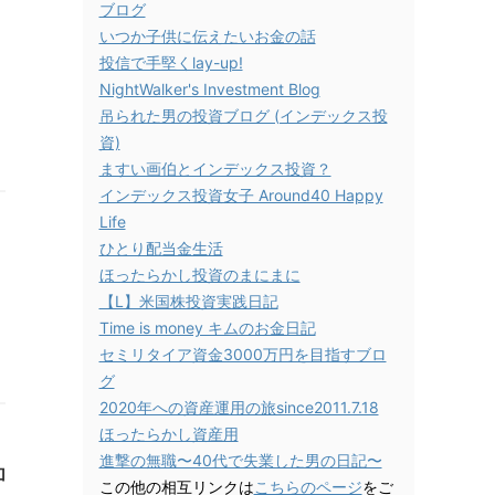
ブログ
いつか子供に伝えたいお金の話
投信で手堅くlay-up!
NightWalker's Investment Blog
吊られた男の投資ブログ (インデックス投
資)
ますい画伯とインデックス投資？
インデックス投資女子 Around40 Happy
Life
ひとり配当金生活
ほったらかし投資のまにまに
【L】米国株投資実践日記
Time is money キムのお金日記
セミリタイア資金3000万円を目指すブロ
グ
2020年への資産運用の旅since2011.7.18
ほったらかし資産用
進撃の無職〜40代で失業した男の日記〜
加
この他の相互リンクは
こちらのページ
をご