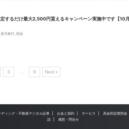
定するだけ最大2,500円貰えるキャンペーン実施中です【10
,
楽天銀行
,
現金
3
…
9
Next »
ンディング・不動産デジタル証券
お金と節約
サービス
高金利定期預金
説
感想・問合せ