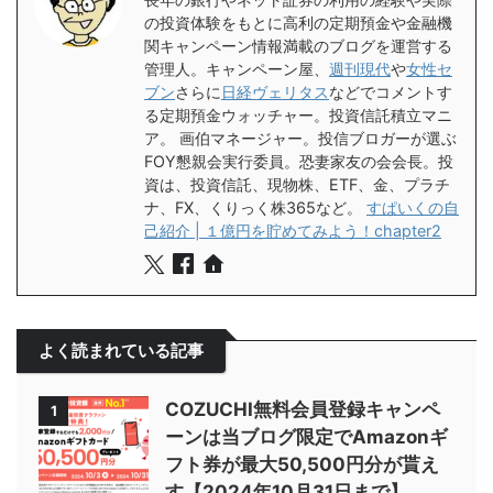
の投資体験をもとに高利の定期預金や金融機
関キャンペーン情報満載のブログを運営する
管理人。キャンペーン屋、
週刊現代
や
女性セ
ブン
さらに
日経ヴェリタス
などでコメントす
る定期預金ウォッチャー。投資信託積立マニ
ア。 画伯マネージャー。投信ブロガーが選ぶ
FOY懇親会実行委員。恐妻家友の会会長。投
資は、投資信託、現物株、ETF、金、プラチ
ナ、FX、くりっく株365など。
すぱいくの自
己紹介 | １億円を貯めてみよう！chapter2
よく読まれている記事
COZUCHI無料会員登録キャンペ
1
ーンは当ブログ限定でAmazonギ
フト券が最大50,500円分が貰え
す【2024年10月31日まで】