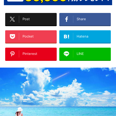
Post
Share
Pocket
Hatena
Pinterest
LINE