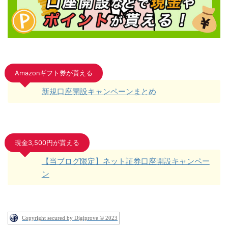
Amazonギフト券が貰える
新規口座開設キャンペーンまとめ
現金3,500円が貰える
【当ブログ限定】ネット証券口座開設キャンペー
ン
Copyright secured by Digiprove © 2023