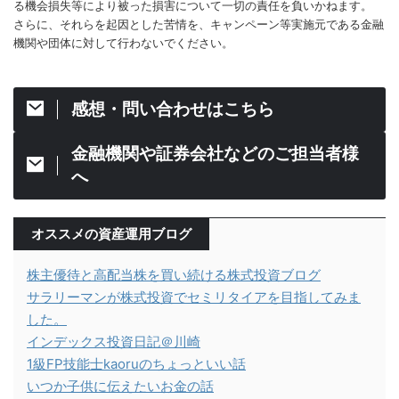
る機会損失等により被った損害について一切の責任を負いかねます。
さらに、それらを起因とした苦情を、キャンペーン等実施元である金融
機関や団体に対して行わないでください。
感想・問い合わせはこちら
金融機関や証券会社などのご担当者様
へ
オススメの資産運用ブログ
株主優待と高配当株を買い続ける株式投資ブログ
サラリーマンが株式投資でセミリタイアを目指してみま
した。
インデックス投資日記＠川崎
1級FP技能士kaoruのちょっといい話
いつか子供に伝えたいお金の話