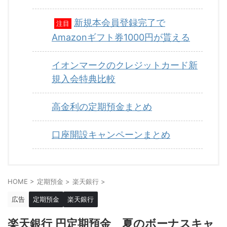
新規本会員登録完了で
注目
Amazonギフト券1000円が貰える
イオンマークのクレジットカード新
規入会特典比較
高金利の定期預金まとめ
口座開設キャンペーンまとめ
HOME
>
定期預金
>
楽天銀行
>
広告
定期預金
楽天銀行
楽天銀行 円定期預金 夏のボーナスキャ