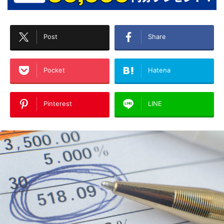
Post
Share
Pocket
Hatena
Pinterest
LINE