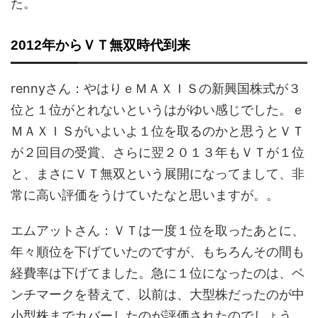
た。
2012年からＶＴ無双時代到来
rennyさん：やはりｅＭＡＸＩＳの新興国株式が３
位と１位がとれないというはがゆい感じでした。ｅ
ＭＡＸＩＳがいよいよ１位を取るのかと思うとＶＴ
が２回目の受賞、さらに翌２０１３年もＶＴが１位
と、まさにＶＴ無双という展開になってまして、非
常に高い評価をうけていたなと思いますが。。
エムアットさん：ＶＴは一度１位を取ったあとに、
年々順位を下げていたのですが、もちろんその間も
経費率は下げてました。急に１位になったのは、ベ
ンチマークを替えて、以前は、大型株だったのが中
小型株までカバーしたのが評価されたのでしょう。