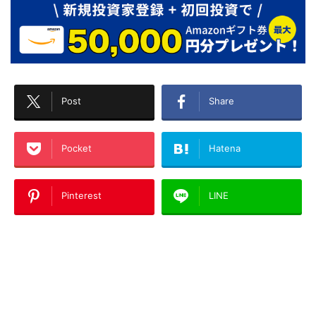
Post
Share
Pocket
Hatena
Pinterest
LINE