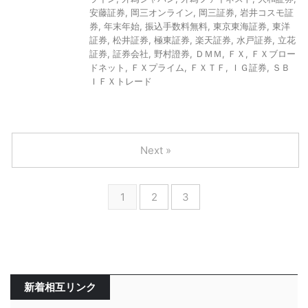
安藤証券
,
岡三オンライン
,
岡三証券
,
岩井コスモ証
券
,
年末年始
,
振込手数料無料
,
東京東海証券
,
東洋
証券
,
松井証券
,
極東証券
,
楽天証券
,
水戸証券
,
立花
証券
,
証券会社
,
野村證券
,
ＤＭＭ
,
ＦＸ
,
ＦＸブロー
ドネット
,
ＦＸプライム
,
ＦＸＴＦ
,
ＩＧ証券
,
ＳＢ
ＩＦＸトレード
Next »
1
2
3
新着相互リンク