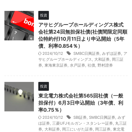
投資
アサヒグループホールディングス株式
会社第24回無担保社債(社債間限定同順
位特約付)10月11日より申込開始（5年
債、利率0.854％）
2024/10/12
SMBC日興証券
,
みずほ証券
,
ア
サヒグループホールディングス
,
大和証券
,
岡三証
券
,
東海東京証券
,
水戸証券
,
社債
,
野村證券
投資
東北電力株式会社第565回社債（一般
担保付）6月3日申込開始（3年債、利
率0.75％）
2024/10/12
SBI証券
,
SMBC日興証券
,
みず
ほ証券
,
三菱UFJモルガン・スタンレー証券
,
丸三証
券
,
大和証券
,
岡三にいがた証券
,
岡三証券
,
東北電