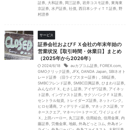
証券
,
大和証券
,
岡三証券
,
岩井コスモ証券
,
東海東
京証券
,
水戸証券
,
社債
,
西日本シティＴＴ証券
,
野
村證券
サービス
証券会社およびＦＸ会社の年末年始の
営業状況【取引時間・休業日】まとめ
（2025年から2026年）
2024/6/18
auカブコム証券
,
FOREX.com
,
GMOクリック証券
,
JFX
,
OANDA Japan
,
SBIネオト
レード証券 （旧ライブスター証券）
,
SBI証券
,
SMBCフレンド証券
,
SMBC日興証券
,
ひまわり証券
,
みんなのＦＸ
,
むさし証券
,
アイザワ証券
,
アイネッ
ト証券
,
インヴァスト証券
,
サクソバンクＦＸ証券
,
セントラル短資
,
トレイダーズ証券
,
ネットバンク
,
ヒロセ通商
,
フィデリティ証券
,
マネックス証券
,
マ
ネースクエア
,
マネーパートナーズ
,
ワイジェイＦ
Ｘ
,
上田ハーロー
,
丸三証券
,
信用組合
,
信用金庫
,
内
藤証券
,
労働金庫
,
地銀
,
外為どっとコム
,
外為オン
ライン
,
外為ジャパン
,
外為ファイネスト
,
大和証券
,