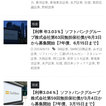
力
,
東洋証券
,
東海東京証券
,
水戸証券
,
社債
,
第四北
越証券
,
野村證券
投資
【利率 年3.03％】ソフトバンクグルー
プ株式会社第63回無担保社債が6月3日
から募集開始【7年債、6月15日まで】
2024/6/13
SBI証券
,
SMBC日興証券
,
みずほ
証券
,
ソフトバンク
,
三菱UFJモルガン・スタンレー
証券
,
大和証券
,
岡三証券
,
岩井コスモ証券
,
東海東
京証券
,
水戸証券
,
社債
,
西日本シティＴＴ証券
,
野
村證券
投資
【利率3.04％】ソフトバンクグループ
株式会社第59回無担保社債が3月4日か
ら募集開始【7年債、3月15日まで】