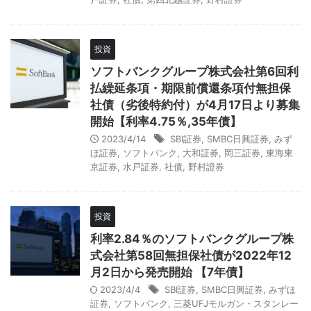
投資
ソフトバンクグループ株式会社第6回利
払繰延条項・期限前償還条項付無担保
社債（劣後特約付）が4月17日より募集
開始【利率4.75％,35年債】
2023/4/14
SBI証券
,
SMBC日興証券
,
みず
ほ証券
,
ソフトバンク
,
大和証券
,
岡三証券
,
東海東
京証券
,
水戸証券
,
社債
,
野村證券
投資
利率2.84％のソフトバンクグループ株
式会社第58回無担保社債が2022年12
月2日から発売開始 【7年債】
2023/4/4
SBI証券
,
SMBC日興証券
,
みずほ
証券
,
ソフトバンク
,
三菱UFJモルガン・スタンレー