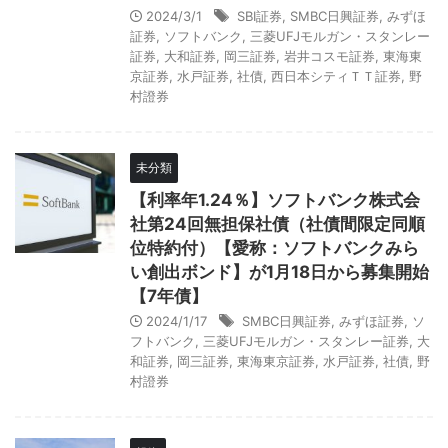
2024/3/1
SBI証券
,
SMBC日興証券
,
みずほ
証券
,
ソフトバンク
,
三菱UFJモルガン・スタンレー
証券
,
大和証券
,
岡三証券
,
岩井コスモ証券
,
東海東
京証券
,
水戸証券
,
社債
,
西日本シティＴＴ証券
,
野
村證券
未分類
【利率年1.24％】ソフトバンク株式会
社第24回無担保社債（社債間限定同順
位特約付）【愛称：ソフトバンクみら
い創出ボンド】が1月18日から募集開始
【7年債】
2024/1/17
SMBC日興証券
,
みずほ証券
,
ソ
フトバンク
,
三菱UFJモルガン・スタンレー証券
,
大
和証券
,
岡三証券
,
東海東京証券
,
水戸証券
,
社債
,
野
村證券