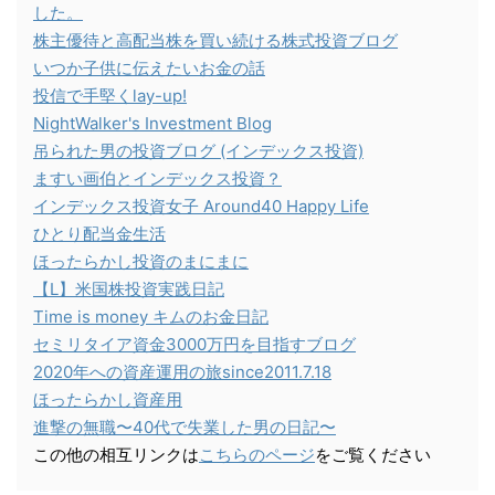
した。
株主優待と高配当株を買い続ける株式投資ブログ
いつか子供に伝えたいお金の話
投信で手堅くlay-up!
NightWalker's Investment Blog
吊られた男の投資ブログ (インデックス投資)
ますい画伯とインデックス投資？
インデックス投資女子 Around40 Happy Life
ひとり配当金生活
ほったらかし投資のまにまに
【L】米国株投資実践日記
Time is money キムのお金日記
セミリタイア資金3000万円を目指すブログ
2020年への資産運用の旅since2011.7.18
ほったらかし資産用
進撃の無職〜40代で失業した男の日記〜
この他の相互リンクは
こちらのページ
をご覧ください