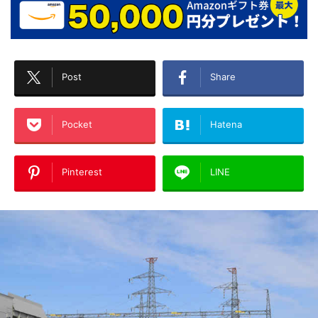
Post
Share
Pocket
Hatena
Pinterest
LINE