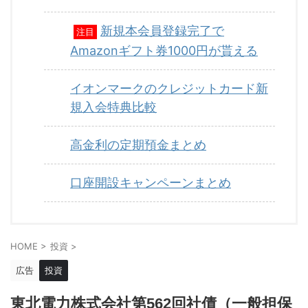
新規本会員登録完了で
注目
Amazonギフト券1000円が貰える
イオンマークのクレジットカード新
規入会特典比較
高金利の定期預金まとめ
口座開設キャンペーンまとめ
HOME
>
投資
>
広告
投資
東北電力株式会社第562回社債（一般担保