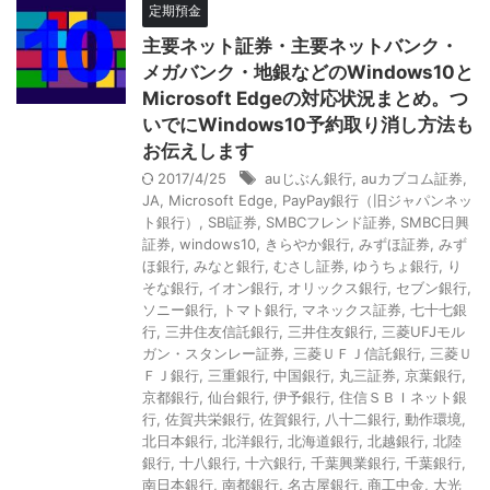
定期預金
主要ネット証券・主要ネットバンク・
メガバンク・地銀などのWindows10と
Microsoft Edgeの対応状況まとめ。つ
いでにWindows10予約取り消し方法も
お伝えします
2017/4/25
auじぶん銀行
,
auカブコム証券
,
JA
,
Microsoft Edge
,
PayPay銀行（旧ジャパンネッ
ト銀行）
,
SBI証券
,
SMBCフレンド証券
,
SMBC日興
証券
,
windows10
,
きらやか銀行
,
みずほ証券
,
みず
ほ銀行
,
みなと銀行
,
むさし証券
,
ゆうちょ銀行
,
り
そな銀行
,
イオン銀行
,
オリックス銀行
,
セブン銀行
,
ソニー銀行
,
トマト銀行
,
マネックス証券
,
七十七銀
行
,
三井住友信託銀行
,
三井住友銀行
,
三菱UFJモル
ガン・スタンレー証券
,
三菱ＵＦＪ信託銀行
,
三菱Ｕ
ＦＪ銀行
,
三重銀行
,
中国銀行
,
丸三証券
,
京葉銀行
,
京都銀行
,
仙台銀行
,
伊予銀行
,
住信ＳＢＩネット銀
行
,
佐賀共栄銀行
,
佐賀銀行
,
八十二銀行
,
動作環境
,
北日本銀行
,
北洋銀行
,
北海道銀行
,
北越銀行
,
北陸
銀行
,
十八銀行
,
十六銀行
,
千葉興業銀行
,
千葉銀行
,
南日本銀行
,
南都銀行
,
名古屋銀行
,
商工中金
,
大光