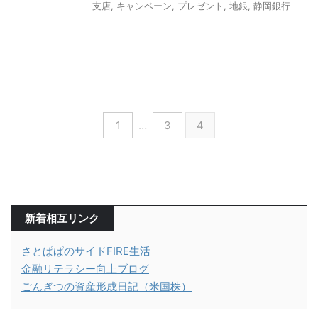
支店
,
キャンペーン
,
プレゼント
,
地銀
,
静岡銀行
1
…
3
4
新着相互リンク
さとぱぱのサイドFIRE生活
金融リテラシー向上ブログ
ごんぎつの資産形成日記（米国株）