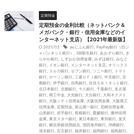
定期預金
定期預金の金利比較（ネットバンク＆
メガバンク・銀行・信用金庫などのイ
ンターネット支店）【2021年最新版】
2021/7/2
auじぶん銀行
,
PayPay銀行（旧ジ
ャパンネット銀行）
,
SBI新生銀行
,
あおぞら銀行
,
き
らやか銀行
,
しずおか信用金庫
,
みずほ銀行
,
みなと
銀行
,
イオン銀行
,
インターネット支店
,
オリックス
銀行
,
スルガ銀行
,
セブン銀行
,
ソニー銀行
,
トマト
銀行
,
ローソン銀行
,
三菱ＵＦＪ銀行
,
中京銀行
,
京
都銀行
,
伊予銀行
,
但馬銀行
,
住信ＳＢＩネット銀行
,
北日本銀行
,
北都銀行
,
十八銀行
,
千葉銀行
,
名古屋
銀行
,
商工中金
,
大光銀行
,
大分銀行
,
大和ネクスト
銀行
,
大阪シティ信用金庫
,
大阪信用金庫
,
大阪商工
信用金庫
,
定期預金
,
富山第一銀行
,
尼崎信用金庫
,
山形銀行
,
岩手銀行
,
島根銀行
,
愛媛銀行
,
播州信用
金庫
,
東京スター銀行
,
東日本銀行
,
東邦銀行
,
楽天
銀行
,
横浜幸銀信用組合
,
池田泉州銀行
,
沖縄銀行
,
清水銀行
,
百五銀行
,
福井銀行
,
福岡銀行
,
福島銀行
,