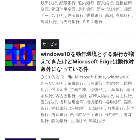
秋田銀行
,
紀陽銀行
,
荘内銀行
,
西京銀行
,
豊橋信用
金庫
,
豊田信用金庫
,
足利銀行
,
野村信託銀行
,
関西
アーバン銀行
,
静岡銀行
,
香川銀行
,
高利
,
高知銀行
,
鳥取銀行
,
鹿児島銀行
,
ＳＢＪ銀行
サービス
windows10を動作環境とする銀行が増
えてきたけどMicrosoft Edgeは動作対
象外になっている件
2017/2/12
Microsoft Edge
,
windows10
,
きらやか銀行
,
京都銀行
,
仙台銀行
,
佐賀銀行
,
信用
組合
,
信用金庫
,
労働金庫
,
北都銀行
,
北陸銀行
,
南日
本銀行
,
名古屋銀行
,
地銀
,
宮崎太陽銀行
,
富山銀行
,
愛知銀行
,
播州信用金庫
,
横浜銀行
,
福井銀行
,
福島
銀行
,
福邦銀行
,
筑邦銀行
,
紀陽銀行
,
群馬銀行
,
荘内
銀行
,
西京銀行
,
西日本シティ銀行
,
長野銀行
,
青森
銀行
,
静岡銀行
,
香川銀行
,
鳥取銀行