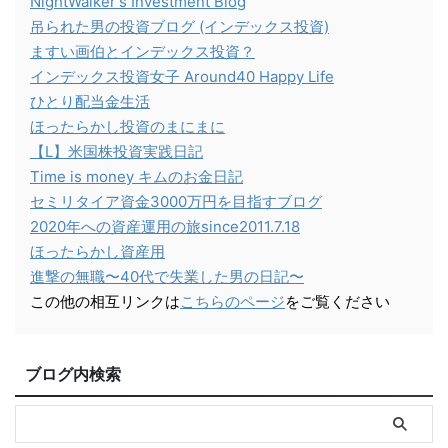
NightWalker's Investment Blog
吊られた男の投資ブログ (インデックス投資)
ますい画伯とインデックス投資？
インデックス投資女子 Around40 Happy Life
ひとり配当金生活
ほったらかし投資のまにまに
【L】米国株投資実践日記
Time is money キムのお金日記
セミリタイア資金3000万円を目指すブログ
2020年への資産運用の旅since2011.7.18
ほったらかし資産用
進撃の無職〜40代で失業した男の日記〜
この他の相互リンクは
こちらのページ
をご覧ください
ブログ内検索