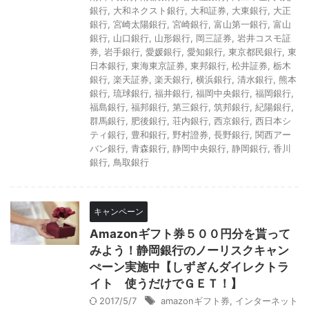
銀行
,
大和ネクスト銀行
,
大和証券
,
大東銀行
,
大正
銀行
,
宮崎太陽銀行
,
宮崎銀行
,
富山第一銀行
,
富山
銀行
,
山口銀行
,
山形銀行
,
岡三証券
,
岩井コスモ証
券
,
岩手銀行
,
愛媛銀行
,
愛知銀行
,
東京都民銀行
,
東
日本銀行
,
東海東京証券
,
東邦銀行
,
松井証券
,
栃木
銀行
,
楽天証券
,
楽天銀行
,
横浜銀行
,
清水銀行
,
熊本
銀行
,
琉球銀行
,
福井銀行
,
福岡中央銀行
,
福岡銀行
,
福島銀行
,
福邦銀行
,
第三銀行
,
筑邦銀行
,
紀陽銀行
,
群馬銀行
,
肥後銀行
,
荘内銀行
,
西京銀行
,
西日本シ
ティ銀行
,
豊和銀行
,
野村證券
,
長野銀行
,
関西アー
バン銀行
,
青森銀行
,
静岡中央銀行
,
静岡銀行
,
香川
銀行
,
鳥取銀行
キャンペーン
Amazonギフト券５００円分を貰って
みよう！静岡銀行のノーリスクキャン
ぺーン実施中【しずぎんダイレクトラ
イト 使うだけでＧＥＴ！】
2017/5/7
amazonギフト券
,
インターネット