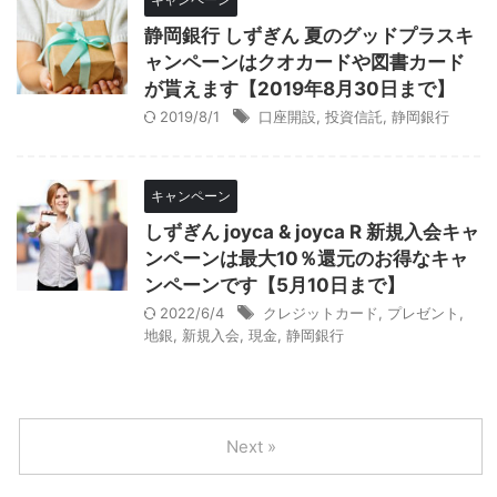
静岡銀行 しずぎん 夏のグッドプラスキ
ャンペーンはクオカードや図書カード
が貰えます【2019年8月30日まで】
2019/8/1
口座開設
,
投資信託
,
静岡銀行
キャンペーン
しずぎん joyca & joyca R 新規入会キャ
ンペーンは最大10％還元のお得なキャ
ンペーンです【5月10日まで】
2022/6/4
クレジットカード
,
プレゼント
,
地銀
,
新規入会
,
現金
,
静岡銀行
Next »