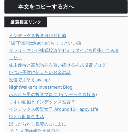
本文をコピーする方へ
厳選相互リンク
インデックス投資日記＠川崎
1級FP技能士kaoruのちょっといい話
サラリーマンが株式投資でセミリタイアを目指してみま
した。
株主優待と高配当株を買い続ける株式投資ブログ
いつか子供に伝えたいお金の話
投信で手堅くlay-up!
NightWalker's Investment Blog
吊られた男の投資ブログ (インデックス投資)
ますい画伯とインデックス投資？
インデックス投資女子 Around40 Happy Life
ひとり配当金生活
ほったらかし投資のまにまに
【L】米国株投資実践日記