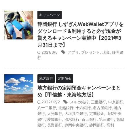
キャンペーン
静岡銀行 しずぎんWebWalletアプリを
ダウンロード＆利用すると必ず現金が
貰えるキャンペーン実施中【2021年3
月31日まで】
2021/3/8
アプリ
,
プレゼント
,
現金
,
静岡銀
行
地方銀行
定期預金
地方銀行の定期預金キャンペーンまと
め【甲信越・東海地方版】
2022/12/2
スルガ銀行
,
三重銀行
,
中京銀行
,
八十二銀行
,
北越銀行
,
十六銀行
,
名古屋銀行
,
地方
銀行
,
大光銀行
,
大垣共立銀行
,
定期預金
,
山梨中央
銀行
,
愛知銀行
,
清水銀行
,
百五銀行
,
第三銀行
,
第四
銀行
,
長野銀行
,
静岡中央銀行
,
静岡銀行
,
高利