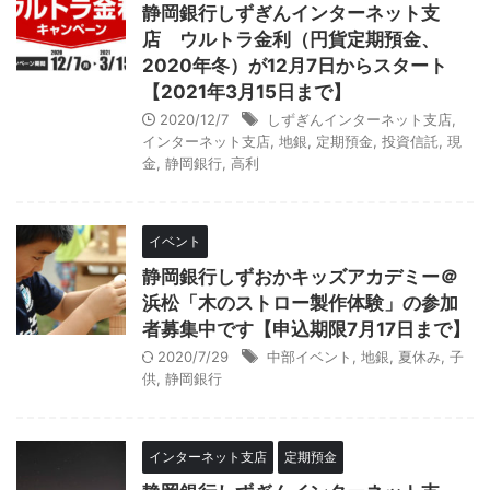
静岡銀行しずぎんインターネット支
店 ウルトラ金利（円貨定期預金、
2020年冬）が12月7日からスタート
【2021年3月15日まで】
2020/12/7
しずぎんインターネット支店
,
インターネット支店
,
地銀
,
定期預金
,
投資信託
,
現
金
,
静岡銀行
,
高利
イベント
静岡銀行しずおかキッズアカデミー＠
浜松「木のストロー製作体験」の参加
者募集中です【申込期限7月17日まで】
2020/7/29
中部イベント
,
地銀
,
夏休み
,
子
供
,
静岡銀行
インターネット支店
定期預金