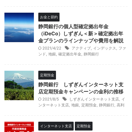
お金と節約
静岡銀行の個人型確定拠出年金
（iDeCo）しずぎん＜新＞確定拠出年
金プランのラインナップや費用を解説
2021/4/22
アクティブ
,
インデックス
,
ファ
ンド
,
地銀
,
確定拠出年金
,
静岡銀行
定期預金
静岡銀行 しずぎんインターネット支
店定期預金キャンペーンの金利の推移
2021/8/5
しずぎんインターネット支店
,
イ
ンターネット支店
,
地銀
,
定期預金
,
静岡銀行
,
高利
インターネット支店
定期預金