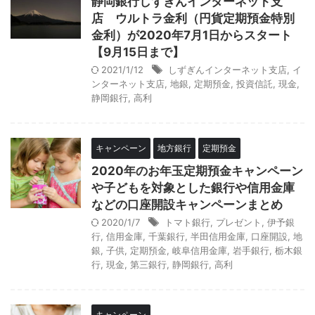
静岡銀行しずぎんインターネット支
店 ウルトラ金利（円貨定期預金特別
金利）が2020年7月1日からスタート
【9月15日まで】
2021/1/12
しずぎんインターネット支店
,
イ
ンターネット支店
,
地銀
,
定期預金
,
投資信託
,
現金
,
静岡銀行
,
高利
キャンペーン
地方銀行
定期預金
2020年のお年玉定期預金キャンペーン
や子どもを対象とした銀行や信用金庫
などの口座開設キャンペーンまとめ
2020/1/7
トマト銀行
,
プレゼント
,
伊予銀
行
,
信用金庫
,
千葉銀行
,
半田信用金庫
,
口座開設
,
地
銀
,
子供
,
定期預金
,
岐阜信用金庫
,
岩手銀行
,
栃木銀
行
,
現金
,
第三銀行
,
静岡銀行
,
高利
キャンペーン