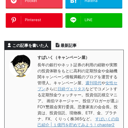
Pocket
Hatena
Pinterest
LINE
この記事を書いた人
最新記事
すぱいく（キャンペーン屋）
長年の銀行やネット証券の利用の経験や実際
の投資体験をもとに高利の定期預金や金融機
関キャンペーン情報満載のブログを運営する
管理人。キャンペーン屋、
週刊現代
や
女性セ
ブン
さらに
日経ヴェリタス
などでコメントす
る定期預金ウォッチャー。投資信託積立マニ
ア。 画伯マネージャー。投信ブロガーが選ぶ
FOY懇親会実行委員。恐妻家友の会会長。投
資は、投資信託、現物株、ETF、金、プラチ
ナ、FX、くりっく株365など。
すぱいくの自
己紹介 | １億円を貯めてみよう！chapter2