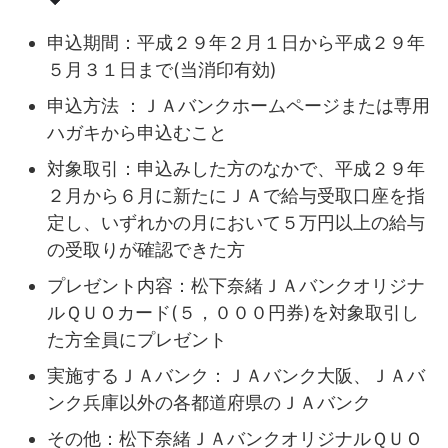
申込期間：平成２９年２月１日から平成２９年
５月３１日まで(当消印有効)
申込方法 ：ＪＡバンクホームページまたは専用
ハガキから申込むこと
対象取引：申込みした方のなかで、平成２９年
２月から６月に新たにＪＡで給与受取口座を指
定し、いずれかの月において５万円以上の給与
の受取りが確認できた方
プレゼント内容：松下奈緒ＪＡバンクオリジナ
ルＱＵＯカード(５，０００円券)を対象取引し
た方全員にプレゼント
実施するＪＡバンク：ＪＡバンク大阪、ＪＡバ
ンク兵庫以外の各都道府県のＪＡバンク
その他：松下奈緒ＪＡバンクオリジナルＱＵＯ