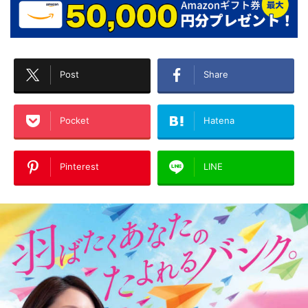
Post
Share
Pocket
Hatena
Pinterest
LINE