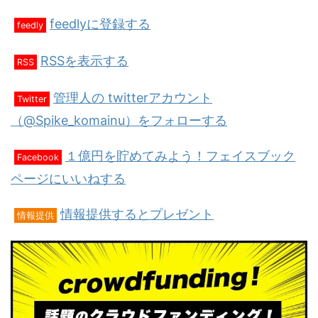
feedlyに登録する
feedly
RSSを表示する
RSS
管理人の twitterアカウント
Twitter
（@Spike_komainu）をフォローする
１億円を貯めてみよう！フェイスブック
Facebook
ページにいいねする
情報提供するとプレゼント
情報提供