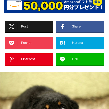
Post
Share
Pocket
Hatena
Pinterest
LINE