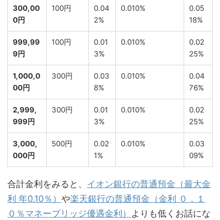
300,00
100円
0.04
0.010%
0.05
0円
2%
18%
999,99
100円
0.01
0.010%
0.02
9円
3%
25%
1,000,0
300円
0.03
0.010%
0.04
00円
8%
76%
2,999,
300円
0.01
0.010%
0.02
999円
3%
25%
3,000,
500円
0.02
0.010%
0.03
000円
1%
09%
合計金利をみると、
イオン銀行の普通預金（最大金
利 年0.10％）
や
楽天銀行の普通預金（金利 ０．１
０％マネーブリッジ優遇金利）
よりも低くお話にな