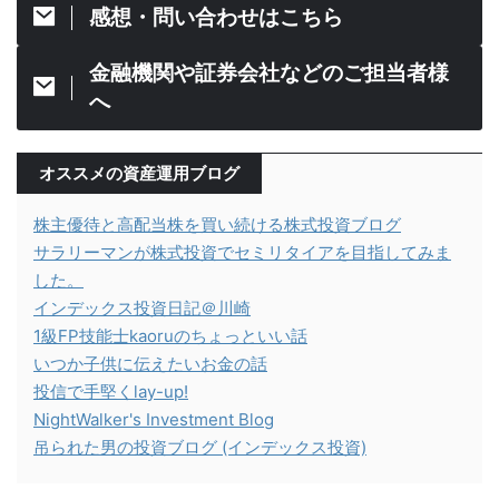
感想・問い合わせはこちら
金融機関や証券会社などのご担当者様
へ
オススメの資産運用ブログ
株主優待と高配当株を買い続ける株式投資ブログ
サラリーマンが株式投資でセミリタイアを目指してみま
した。
インデックス投資日記＠川崎
1級FP技能士kaoruのちょっといい話
いつか子供に伝えたいお金の話
投信で手堅くlay-up!
NightWalker's Investment Blog
吊られた男の投資ブログ (インデックス投資)