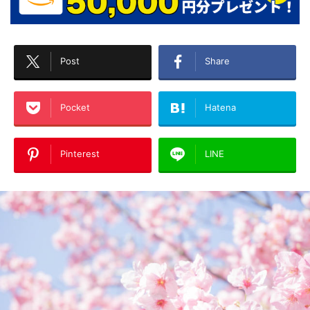
Post
Share
Pocket
Hatena
Pinterest
LINE