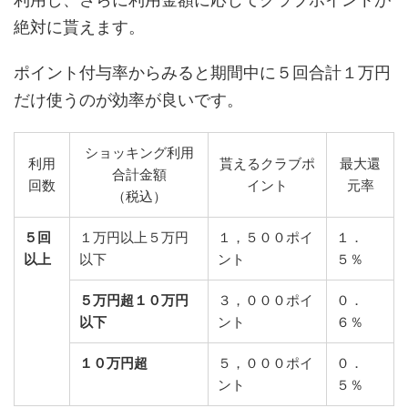
絶対に貰えます。
ポイント付与率からみると期間中に５回合計１万円
だけ使うのが効率が良いです。
ショッキング利用
利用
貰えるクラブポ
最大還
合計金額
回数
イント
元率
（税込）
５回
１万円以上５万円
１，５００ポイ
１．
以上
以下
ント
５％
５万円超１０万円
３，０００ポイ
０．
以下
ント
６％
１０万円超
５，０００ポイ
０．
ント
５％