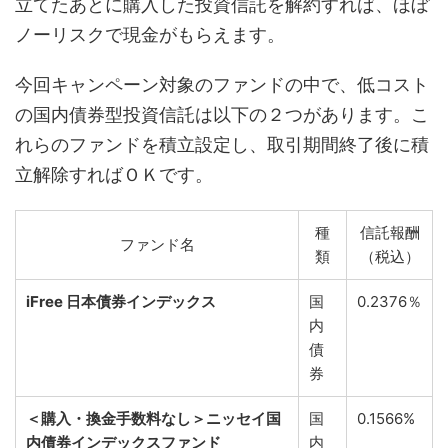
立てたあとに購入した投資信託を解約すれば、ほぼ
ノーリスクで現金がもらえます。
今回キャンペーン対象のファンドの中で、低コスト
の国内債券型投資信託は以下の２つがあります。こ
れらのファンドを積立設定し、取引期間終了後に積
立解除すればＯＫです。
種
信託報酬
ファンド名
類
（税込）
iFree 日本債券インデックス
国
0.2376％
内
債
券
＜購入・換金手数料なし＞ニッセイ国
国
0.1566%
内債券インデックスファンド
内