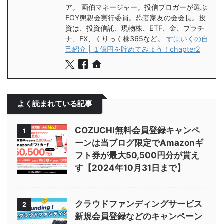
ア。 画伯マネージャー。投信ブロガーが選ぶ
FOY懇親会実行委員。恐妻家友の会会長。投
資は、投資信託、現物株、ETF、金、プラチ
ナ、FX、くりっく株365など。
すぱいくの自
己紹介 | １億円を貯めてみよう！chapter2
よく読まれている記事
COZUCHI無料会員登録キャンペ
1
ーンは当ブログ限定でAmazonギ
フト券が最大50,500円分が貰え
す【2024年10月31日まで】
クラウドファンディングサービス
2
新規会員登録などのキャンペーン