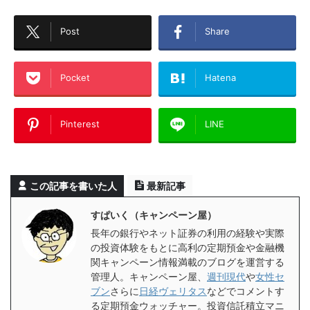
Post
Share
Pocket
Hatena
Pinterest
LINE
この記事を書いた人
最新記事
すぱいく（キャンペーン屋）
長年の銀行やネット証券の利用の経験や実際
の投資体験をもとに高利の定期預金や金融機
関キャンペーン情報満載のブログを運営する
管理人。キャンペーン屋、
週刊現代
や
女性セ
ブン
さらに
日経ヴェリタス
などでコメントす
る定期預金ウォッチャー。投資信託積立マニ