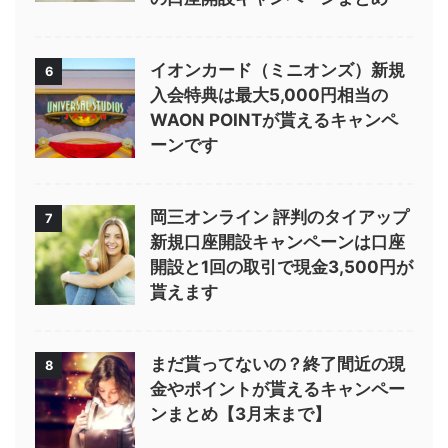
イオンカード（ミニオンズ）新規
6
入会特典は最大5,000円相当の
WAON POINTが貰えるキャンペ
ーンです
岡三オンライン 評判のタイアップ
7
新規口座開設キャンペーンは口座
開設と1回の取引で現金3,500円が
貰えます
まだ貰ってないの？終了間近の現
8
金やポイントが貰えるキャンペー
ンまとめ【3月末まで】