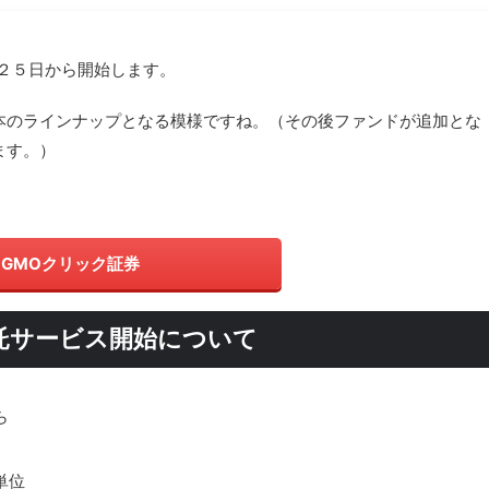
２５日から開始します。
本のラインナップとなる模様ですね。（その後ファンドが追加とな
ます。）
GMOクリック証券
託サービス開始について
ら
単位