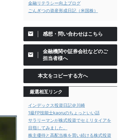
金融リテラシー向上ブログ
ごんぎつの資産形成日記（米国株）
感想・問い合わせはこちら
金融機関や証券会社などのご
担当者様へ
本文をコピーする方へ
厳選相互リンク
インデックス投資日記＠川崎
1級FP技能士kaoruのちょっといい話
サラリーマンが株式投資でセミリタイアを
目指してみました。
株主優待と高配当株を買い続ける株式投資