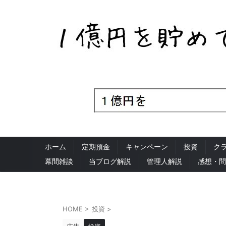
ホーム
定期預金
キャンペーン
投資
ク
幕間雑談
当ブログ解説
管理人解説
感想・問
HOME
>
投資
>