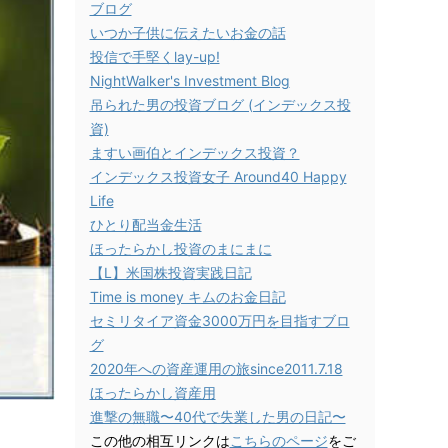
ブログ
いつか子供に伝えたいお金の話
投信で手堅くlay-up!
NightWalker's Investment Blog
吊られた男の投資ブログ (インデックス投
資)
ますい画伯とインデックス投資？
インデックス投資女子 Around40 Happy
Life
ひとり配当金生活
ほったらかし投資のまにまに
【L】米国株投資実践日記
Time is money キムのお金日記
セミリタイア資金3000万円を目指すブロ
グ
2020年への資産運用の旅since2011.7.18
ほったらかし資産用
進撃の無職〜40代で失業した男の日記〜
この他の相互リンクは
こちらのページ
をご