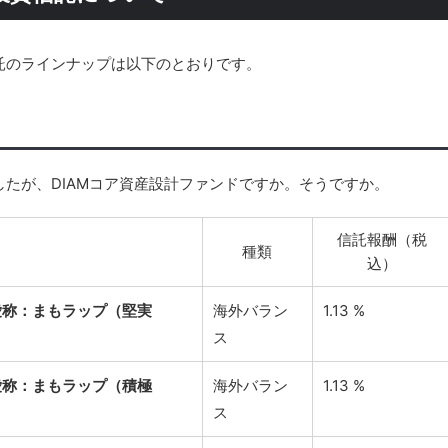
託のラインナップは以下のとおりです。
たが、DIAMコア資産設計ファンドですか。そうですか。
信託報酬（税
種類
込）
愛称：まもラップ（堅実
海外バラン
1.13 %
ス
愛称：まもラップ（積極
海外バラン
1.13 %
ス