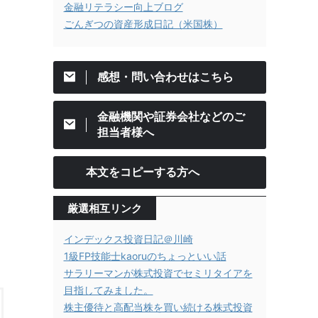
金融リテラシー向上ブログ
ごんぎつの資産形成日記（米国株）
感想・問い合わせはこちら
金融機関や証券会社などのご
担当者様へ
本文をコピーする方へ
厳選相互リンク
インデックス投資日記＠川崎
1級FP技能士kaoruのちょっといい話
サラリーマンが株式投資でセミリタイアを
目指してみました。
株主優待と高配当株を買い続ける株式投資