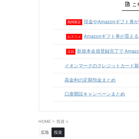
こ
現金やAmazonギフト券
期間限定
Amazonギフト券が貰える
おススメ
新規本会員登録完了で Amaz
注目
イオンマークのクレジットカード新
高金利の定期預金まとめ
口座開設キャンペーンまとめ
HOME
>
投資
>
広告
投資