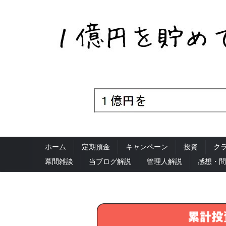
ホーム
定期預金
キャンペーン
投資
ク
幕間雑談
当ブログ解説
管理人解説
感想・問