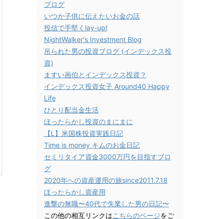
ブログ
いつか子供に伝えたいお金の話
投信で手堅くlay-up!
NightWalker's Investment Blog
吊られた男の投資ブログ (インデックス投
資)
ますい画伯とインデックス投資？
インデックス投資女子 Around40 Happy
Life
ひとり配当金生活
ほったらかし投資のまにまに
【L】米国株投資実践日記
Time is money キムのお金日記
セミリタイア資金3000万円を目指すブロ
グ
2020年への資産運用の旅since2011.7.18
ほったらかし資産用
進撃の無職〜40代で失業した男の日記〜
この他の相互リンクは
こちらのページ
をご