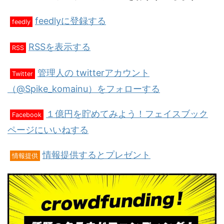
feedlyに登録する
feedly
RSSを表示する
RSS
管理人の twitterアカウント
Twitter
（@Spike_komainu）をフォローする
１億円を貯めてみよう！フェイスブック
Facebook
ページにいいねする
情報提供するとプレゼント
情報提供