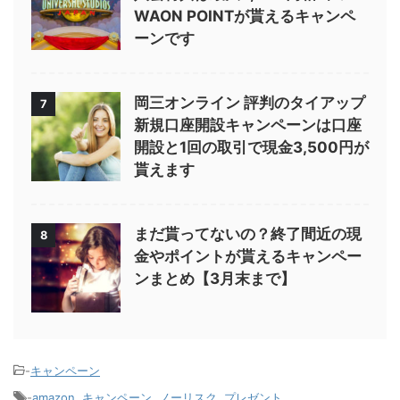
WAON POINTが貰えるキャンペ
ーンです
岡三オンライン 評判のタイアップ
7
新規口座開設キャンペーンは口座
開設と1回の取引で現金3,500円が
貰えます
まだ貰ってないの？終了間近の現
8
金やポイントが貰えるキャンペー
ンまとめ【3月末まで】
-
キャンペーン
-
amazon
,
キャンペーン
,
ノーリスク
,
プレゼント