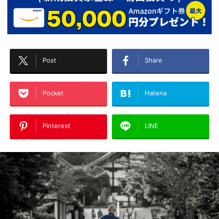
Post
Share
Pocket
Hatena
Pinterest
LINE