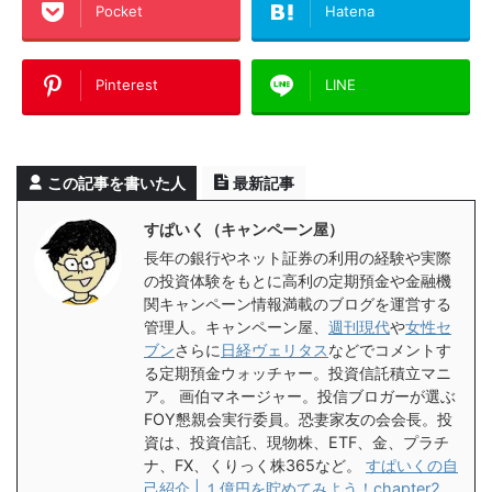
Pocket
Hatena
Pinterest
LINE
この記事を書いた人
最新記事
すぱいく（キャンペーン屋）
長年の銀行やネット証券の利用の経験や実際
の投資体験をもとに高利の定期預金や金融機
関キャンペーン情報満載のブログを運営する
管理人。キャンペーン屋、
週刊現代
や
女性セ
ブン
さらに
日経ヴェリタス
などでコメントす
る定期預金ウォッチャー。投資信託積立マニ
ア。 画伯マネージャー。投信ブロガーが選ぶ
FOY懇親会実行委員。恐妻家友の会会長。投
資は、投資信託、現物株、ETF、金、プラチ
ナ、FX、くりっく株365など。
すぱいくの自
己紹介 | １億円を貯めてみよう！chapter2