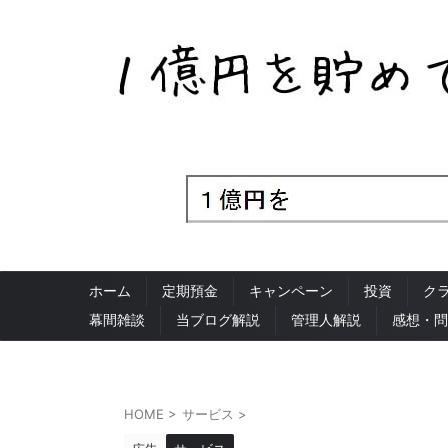
ホーム
定期預金
キャンペーン
投資
ク
幕間雑談
当ブログ解説
管理人解説
感想・問
HOME
>
サービス
>