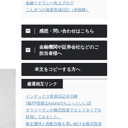
金融リテラシー向上ブログ
ごんぎつの資産形成日記（米国株）
感想・問い合わせはこちら
金融機関や証券会社などのご
担当者様へ
本文をコピーする方へ
厳選相互リンク
インデックス投資日記＠川崎
1級FP技能士kaoruのちょっといい話
サラリーマンが株式投資でセミリタイアを
目指してみました。
株主優待と高配当株を買い続ける株式投資