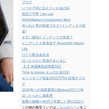
ブログ
いつか子供に伝えたいお金の話
投信で手堅くlay-up!
NightWalker's Investment Blog
吊られた男の投資ブログ (インデックス投
資)
ますい画伯とインデックス投資？
インデックス投資女子 Around40 Happy
Life
ひとり配当金生活
ほったらかし投資のまにまに
【L】米国株投資実践日記
Time is money キムのお金日記
セミリタイア資金3000万円を目指すブロ
グ
2020年への資産運用の旅since2011.7.18
ほったらかし資産用
進撃の無職〜40代で失業した男の日記〜
この他の相互リンクは
こちらのページ
をご