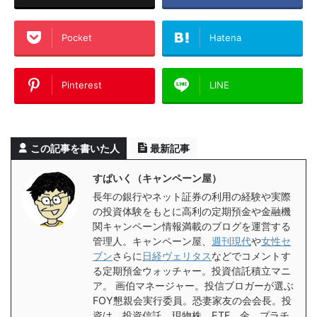
Pocket
Hatena
Pinterest
LINE
この記事を書いた人
最新記事
すぱいく（キャンペーン屋）
長年の銀行やネット証券の利用の経験や実際
の投資体験をもとに高利の定期預金や金融機
関キャンペーン情報満載のブログを運営する
管理人。キャンペーン屋、
週刊現代
や
女性セ
ブン
さらに
日経ヴェリタス
などでコメントす
る定期預金ウォッチャー。投資信託積立マニ
ア。 画伯マネージャー。投信ブロガーが選ぶ
FOY懇親会実行委員。恐妻家友の会会長。投
資は、投資信託、現物株、ETF、金、プラチ