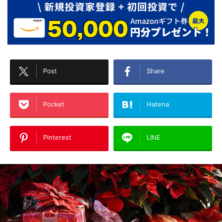
Post
Share
Pocket
Hatena
Pinterest
LINE