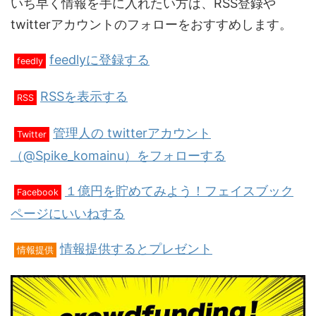
いち早く情報を手に入れたい方は、RSS登録や
twitterアカウントのフォローをおすすめします。
feedlyに登録する
feedly
RSSを表示する
RSS
管理人の twitterアカウント
Twitter
（@Spike_komainu）をフォローする
１億円を貯めてみよう！フェイスブック
Facebook
ページにいいねする
情報提供するとプレゼント
情報提供