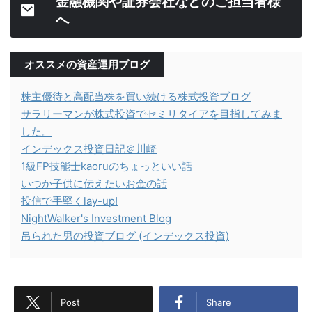
金融機関や証券会社などのご担当者様
へ
オススメの資産運用ブログ
株主優待と高配当株を買い続ける株式投資ブログ
サラリーマンが株式投資でセミリタイアを目指してみま
した。
インデックス投資日記＠川崎
1級FP技能士kaoruのちょっといい話
いつか子供に伝えたいお金の話
投信で手堅くlay-up!
NightWalker's Investment Blog
吊られた男の投資ブログ (インデックス投資)
Post
Share