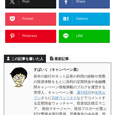
Post
Share
Pocket
Hatena
Pinterest
LINE
この記事を書いた人
最新記事
すぱいく（キャンペーン屋）
長年の銀行やネット証券の利用の経験や実際
の投資体験をもとに高利の定期預金や金融機
関キャンペーン情報満載のブログを運営する
管理人。キャンペーン屋、
週刊現代
や
女性セ
ブン
さらに
日経ヴェリタス
などでコメントす
る定期預金ウォッチャー。投資信託積立マニ
ア。 画伯マネージャー。投信ブロガーが選ぶ
FOY懇親会実行委員。恐妻家友の会会長。投