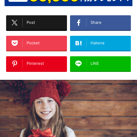
Post
Share
Pocket
Hatena
Pinterest
LINE