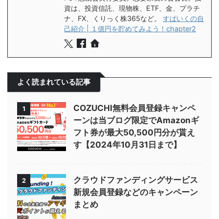
資は、投資信託、現物株、ETF、金、プラチ
ナ、FX、くりっく株365など。
すぱいくの自
己紹介 | １億円を貯めてみよう！chapter2
よく読まれている記事
COZUCHI無料会員登録キャンペ
1
ーンは当ブログ限定でAmazonギ
フト券が最大50,500円分が貰え
す【2024年10月31日まで】
クラウドファンディングサービス
2
新規会員登録などのキャンペーン
まとめ