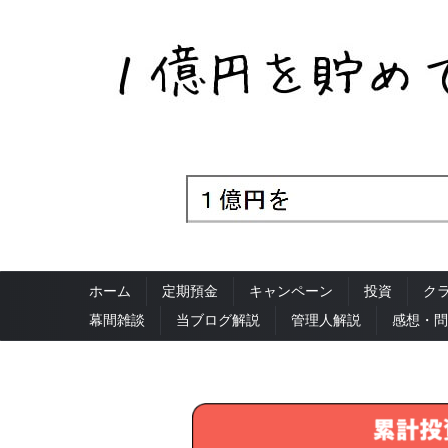
ホーム
定期預金
キャンペーン
投資
ク
幕間雑談
当ブログ解説
管理人解説
感想・問