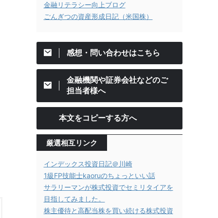
金融リテラシー向上ブログ
ごんぎつの資産形成日記（米国株）
感想・問い合わせはこちら
金融機関や証券会社などのご
担当者様へ
本文をコピーする方へ
厳選相互リンク
インデックス投資日記＠川崎
1級FP技能士kaoruのちょっといい話
サラリーマンが株式投資でセミリタイアを
目指してみました。
株主優待と高配当株を買い続ける株式投資