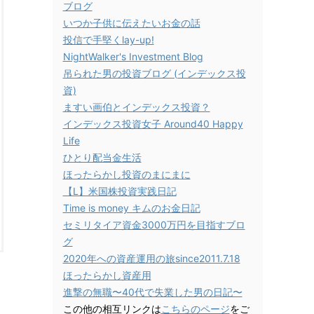
ブログ
いつか子供に伝えたいお金の話
投信で手堅くlay-up!
NightWalker's Investment Blog
吊られた男の投資ブログ (インデックス投
資)
ますい画伯とインデックス投資？
インデックス投資女子 Around40 Happy
Life
ひとり配当金生活
ほったらかし投資のまにまに
【L】米国株投資実践日記
Time is money キムのお金日記
セミリタイア資金3000万円を目指すブロ
グ
2020年への資産運用の旅since2011.7.18
ほったらかし資産用
進撃の無職〜40代で失業した男の日記〜
この他の相互リンクは
こちらのページ
をご