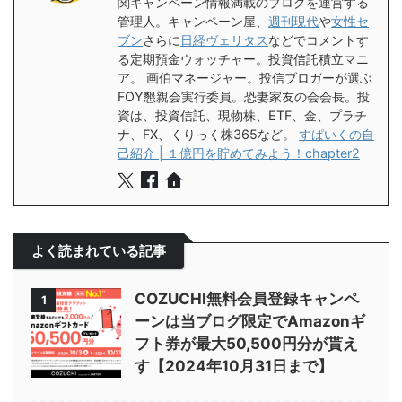
関キャンペーン情報満載のブログを運営する
管理人。キャンペーン屋、
週刊現代
や
女性セ
ブン
さらに
日経ヴェリタス
などでコメントす
る定期預金ウォッチャー。投資信託積立マニ
ア。 画伯マネージャー。投信ブロガーが選ぶ
FOY懇親会実行委員。恐妻家友の会会長。投
資は、投資信託、現物株、ETF、金、プラチ
ナ、FX、くりっく株365など。
すぱいくの自
己紹介 | １億円を貯めてみよう！chapter2
よく読まれている記事
COZUCHI無料会員登録キャンペ
1
ーンは当ブログ限定でAmazonギ
フト券が最大50,500円分が貰え
す【2024年10月31日まで】