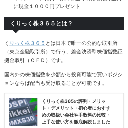
に現金１０００円プレゼント
くりっく株３６５とは？
く
りっく株３６５
とは日本で唯一の公的な取引所
（東京金融取引所）で行う、差金決済型株価指数証
拠金取引（ＣＦＤ）です。
国内外の株価指数を少額から投資可能で買いポジシ
ョンならば配当も受け取ることが可能です。
くりっく株365の評判・メリッ
ト・デメリット・初心者におすす
めの取扱い会社や手数料の比較・
上手な使い方を徹底解説しました