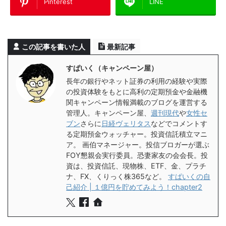
Pinterest
LINE
この記事を書いた人
最新記事
すぱいく（キャンペーン屋）
長年の銀行やネット証券の利用の経験や実際
の投資体験をもとに高利の定期預金や金融機
関キャンペーン情報満載のブログを運営する
管理人。キャンペーン屋、
週刊現代
や
女性セ
ブン
さらに
日経ヴェリタス
などでコメントす
る定期預金ウォッチャー。投資信託積立マニ
ア。 画伯マネージャー。投信ブロガーが選ぶ
FOY懇親会実行委員。恐妻家友の会会長。投
資は、投資信託、現物株、ETF、金、プラチ
ナ、FX、くりっく株365など。
すぱいくの自
己紹介 | １億円を貯めてみよう！chapter2