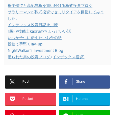
株主優待と高配当株を買い続ける株式投資ブログ
サラリーマンが株式投資でセミリタイアを目指してみま
した。
インデックス投資日記＠川崎
1級FP技能士kaoruのちょっといい話
いつか子供に伝えたいお金の話
投信で手堅くlay-up!
NightWalker's Investment Blog
吊られた男の投資ブログ (インデックス投資)
Post
Share
Pocket
Hatena