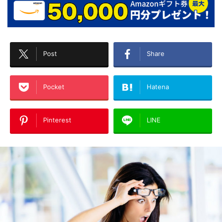
Post
Share
Pocket
Hatena
Pinterest
LINE