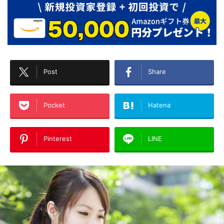
Post
Share
Pocket
Hatena
Pinterest
LINE