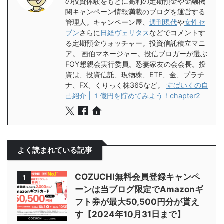
の投資体験をもとに高利の定期預金や金融機
関キャンペーン情報満載のブログを運営する
管理人。キャンペーン屋、
週刊現代
や
女性セ
ブン
さらに
日経ヴェリタス
などでコメントす
る定期預金ウォッチャー。投資信託積立マニ
ア。 画伯マネージャー。投信ブロガーが選ぶ
FOY懇親会実行委員。恐妻家友の会会長。投
資は、投資信託、現物株、ETF、金、プラチ
ナ、FX、くりっく株365など。
すぱいくの自
己紹介 | １億円を貯めてみよう！chapter2
よく読まれている記事
COZUCHI無料会員登録キャンペ
1
ーンは当ブログ限定でAmazonギ
フト券が最大50,500円分が貰え
す【2024年10月31日まで】