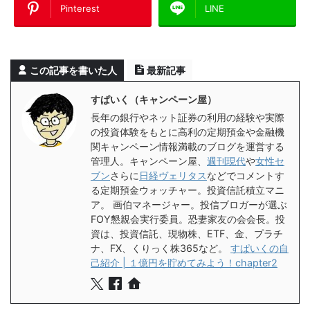
Pinterest
LINE
この記事を書いた人
最新記事
すぱいく（キャンペーン屋）
長年の銀行やネット証券の利用の経験や実際
の投資体験をもとに高利の定期預金や金融機
関キャンペーン情報満載のブログを運営する
管理人。キャンペーン屋、
週刊現代
や
女性セ
ブン
さらに
日経ヴェリタス
などでコメントす
る定期預金ウォッチャー。投資信託積立マニ
ア。 画伯マネージャー。投信ブロガーが選ぶ
FOY懇親会実行委員。恐妻家友の会会長。投
資は、投資信託、現物株、ETF、金、プラチ
ナ、FX、くりっく株365など。
すぱいくの自
己紹介 | １億円を貯めてみよう！chapter2