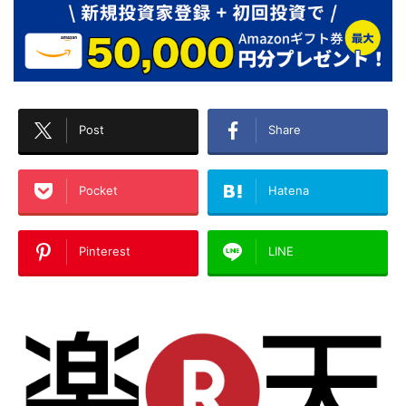
Post
Share
Pocket
Hatena
Pinterest
LINE