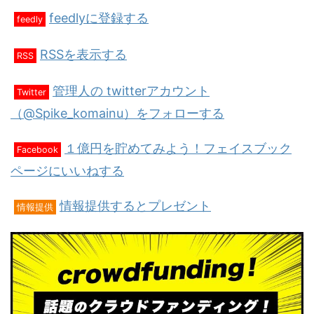
feedlyに登録する
feedly
RSSを表示する
RSS
管理人の twitterアカウント
Twitter
（@Spike_komainu）をフォローする
１億円を貯めてみよう！フェイスブック
Facebook
ページにいいねする
情報提供するとプレゼント
情報提供