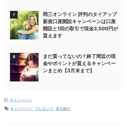
岡三オンライン 評判のタイアップ
7
新規口座開設キャンペーンは口座
開設と1回の取引で現金3,500円が
貰えます
まだ貰ってないの？終了間近の現
8
金やポイントが貰えるキャンペー
ンまとめ【3月末まで】
-
キャンペーン
-
キャンペーン
,
プレゼント
,
楽天銀行