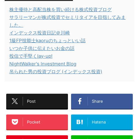
株主優待と高配当株を買い続ける株式投資ブログ
サラリーマンが株式投資でセミリタイアを目指してみま
した。
インデックス投資日記＠川崎
1級FP技能士kaoruのちょっといい話
いつか子供に伝えたいお金の話
投信で手堅くlay-up!
NightWalker's Investment Blog
吊られた男の投資ブログ (インデックス投資)
Post
Share
Pocket
Hatena