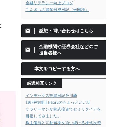
金融リテラシー向上ブログ
ごんぎつの資産形成日記（米国株）
ン
べ
感想・問い合わせはこちら
金融機関や証券会社などのご
担当者様へ
本文をコピーする方へ
厳選相互リンク
インデックス投資日記＠川崎
1級FP技能士kaoruのちょっといい話
サラリーマンが株式投資でセミリタイアを
目指してみました。
株主優待と高配当株を買い続ける株式投資