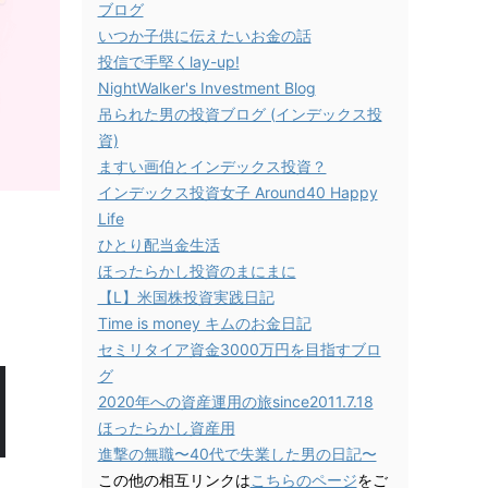
ブログ
いつか子供に伝えたいお金の話
投信で手堅くlay-up!
NightWalker's Investment Blog
吊られた男の投資ブログ (インデックス投
資)
ますい画伯とインデックス投資？
インデックス投資女子 Around40 Happy
Life
ひとり配当金生活
ほったらかし投資のまにまに
【L】米国株投資実践日記
Time is money キムのお金日記
セミリタイア資金3000万円を目指すブロ
グ
2020年への資産運用の旅since2011.7.18
ほったらかし資産用
進撃の無職〜40代で失業した男の日記〜
この他の相互リンクは
こちらのページ
をご