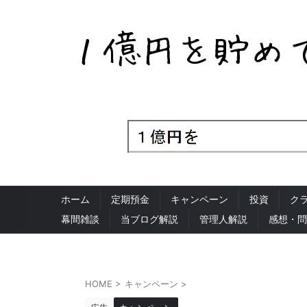
ホーム
定期預金
キャンペーン
投資
ク
幕間雑談
当ブログ解説
管理人解説
感想・問
HOME
>
キャンペーン
>